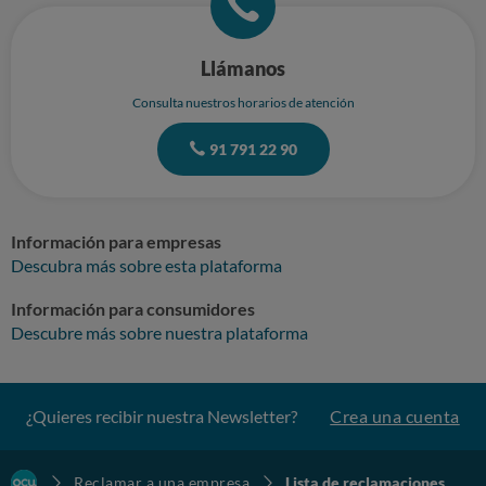
justifiquen por escrito con el detalle exacto de fechas y cálculo aplicado.
Sin otro particular, atentamente.
Llámanos
Consulta nuestros horarios de atención
91 791 22 90
Información para empresas
Descubra más sobre esta plataforma
Información para consumidores
Descubre más sobre nuestra plataforma
¿Quieres recibir nuestra Newsletter?
Crea una cuenta
Reclamar a una empresa
Lista de reclamaciones