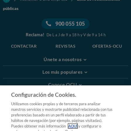
públicas
900 055 105
Reclama!
De L a J de 9 a 18 h y V de 9 a 14 h
CONTACTAR
REVISTAS
OFERTAS-OCU
Únete a nosotros
Los más populares
Conoce OCU
Configuración de Cookies.
Más Información
Utilizamos cookies propias y de terceros para analizar
nuestros servicios y mostrarte publicidad relacionada con tus
© 2026 OCU
preferencias basado en un perfil elaborado a partir de tus
Condiciones generales de contratación de OCU
hábitos de navegación (por ejemplo, páginas visitadas).
Política de privacidad
Puedes obtener más información
AQUÍ
y configurar o