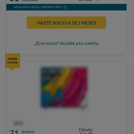
ANALIZADO EN EL LABORATORIO
HAZTE SOCIO A 2€ 2 MESES
¿Eres socio? Accede a tu cuenta
COMPRA
MAESTRA
OCU
Desde
71
BUENA
65