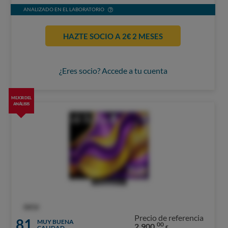
ANALIZADO EN EL LABORATORIO
HAZTE SOCIO A 2€ 2 MESES
¿Eres socio? Accede a tu cuenta
MEJOR DEL
ANÁLISIS
OCU
Precio de referencia
81
MUY BUENA
00
2.900,
CALIDAD
€