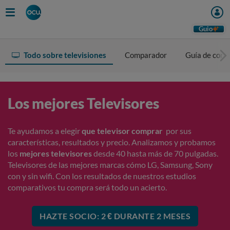
Guio
Todo sobre televisiones
Comparador
Guía de com
Los mejores Televisores
Te ayudamos a elegir
que televisor comprar
por sus
características, resultados y precio. Analizamos y probamos
los
mejores televisores
desde 40 hasta más de 70 pulgadas.
Televisores de las mejores marcas cómo LG, Samsung, Sony
con y sin wifi. Con los resultados de nuestros estudios
comparativos tu compra será todo un acierto.
HAZTE SOCIO: 2 € DURANTE 2 MESES