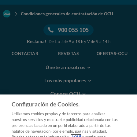
Condiciones generales de contratación de OCU
900 055 105
Reclama!
De L a J de 9 a 18 h y V de 9 a 14 h
CONTACTAR
REVISTAS
OFERTAS-OCU
Únete a nosotros
Los más populares
Conoce OCU
Configuración de Cookies.
Más Información
Utilizamos cookies propias y de terceros para analizar
nuestros servicios y mostrarte publicidad relacionada con tus
© 2026 OCU
preferencias basado en un perfil elaborado a partir de tus
Condiciones generales de contratación de OCU
hábitos de navegación (por ejemplo, páginas visitadas).
Política de privacidad