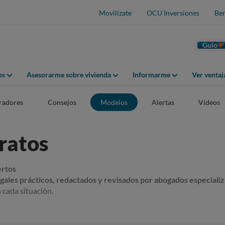
Movilízate
OCU Inversiones
Ben
Guio
os
Asesorarme sobre vivienda
Informarme
Ver venta
adores
Consejos
Modelos
Alertas
Vídeos
ratos
ertos
ales prácticos, redactados y revisados por abogados especiali
 cada situación.