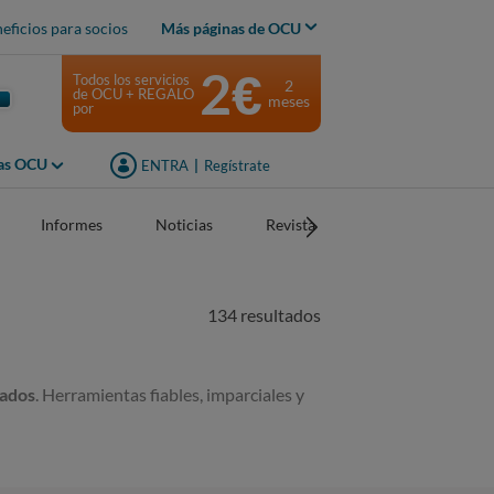
eficios para socios
Más páginas de OCU
2€
Todos los servicios
2
de OCU + REGALO
meses
por
jas OCU
ENTRA
|
Regístrate
Informes
Noticias
Revistas
134 resultados
zados
. Herramientas fiables, imparciales y