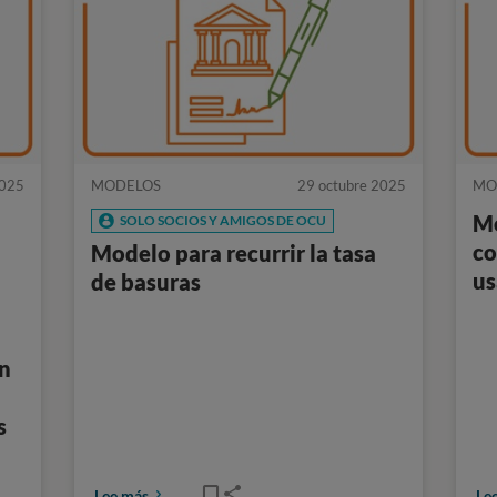
2025
MODELOS
29 octubre 2025
MO
Mo
SOLO SOCIOS Y AMIGOS DE OCU
co
Modelo para recurrir la tasa
us
de basuras
n
ón
s
Lee más
Le