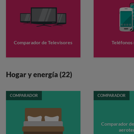
Comparador de Televisores
Teléfonos
Hogar y energía (22)
COMPARADOR
COMPARADOR
Comparador de
aerote