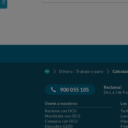
Dinero : Trabajo y paro
Cálcula
Reclama!
900 055 105
De L a J de 9 a
Únete a nosotros
Los
Reclama con OCU
Tari
Movilízate con OCU
Lav
Compara con OCU
Hip
Descubre GUIO
Frig