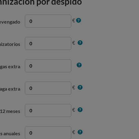
mnización por despido
€
devengado
€
izatorios
gas extra
€
aga extra
€
s 12 meses
€
s anuales