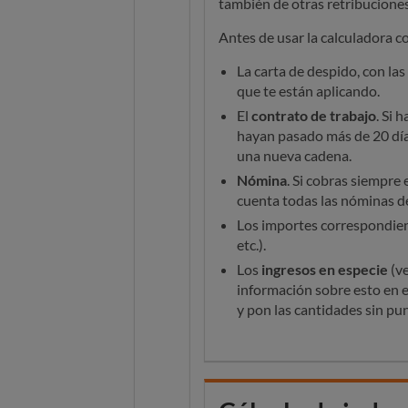
también de otras retribuciones
Antes de usar la calculadora 
La carta de despido, con la
que te están aplicando.
El
contrato de trabajo
. Si 
hayan pasado más de 20 días 
una nueva cadena.
Nómina
. Si cobras siempre
cuenta todas las nóminas de
Los importes correspondient
etc.).
Los
ingresos en especie
(ve
información sobre esto en e
y pon las cantidades sin pun