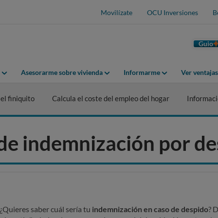
Movilízate
OCU Inversiones
B
Guio
Asesorarme sobre vivienda
Informarme
Ver ventaja
el finiquito
Calcula el coste del empleo del hogar
Informaci
de indemnización por de
¿Quieres saber cuál sería tu
indemnización en caso de despido
? 