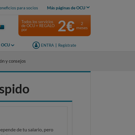
eneficios para socios
Más páginas de OCU
2€
Todos los servicios
2
de OCU + REGALO
meses
por
s OCU
ENTRA
|
Regístrate
ón y consejos
spido
Depende de tu salario, pero