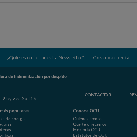
¿Quieres recibir nuestra Newsletter?
Crea una cuenta
dora de indemnización por despido
CONTACTAR
RE
 18 h y V de 9 a 14 h
 más populares
Conoce OCU
fas de energía
Quiénes somos
adoras
Qué te ofrecemos
otecas
Memoria OCU
oríficos
Estatutos de OCU