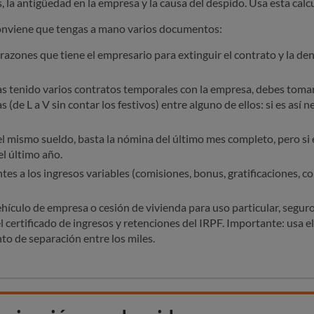
, la antigüedad en la empresa y la causa del despido. Usa esta calc
conviene que tengas a mano varios documentos:
s razones que tiene el empresario para extinguir el contrato y la d
has tenido varios contratos temporales con la empresa, debes tomar
(de L a V sin contar los festivos) entre alguno de ellos: si es así n
 el mismo sueldo, basta la nómina del último mes completo, pero si 
l último año.
es a los ingresos variables (comisiones, bonus, gratificaciones, 
hículo de empresa o cesión de vivienda para uso particular, segu
l certificado de ingresos y retenciones del IRPF. Importante: usa
to de separación entre los miles.