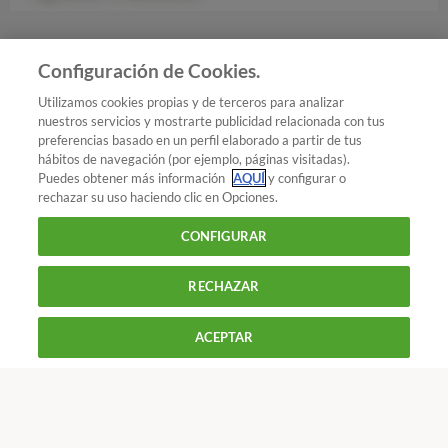
Configuración de Cookies.
Añadir OCU en tus fuentes favoritas de Google
Utilizamos cookies propias y de terceros para analizar
nuestros servicios y mostrarte publicidad relacionada con tus
preferencias basado en un perfil elaborado a partir de tus
hábitos de navegación (por ejemplo, páginas visitadas).
Puedes obtener más información
AQUÍ
y configurar o
¿Quieres recibir nuestra Newsletter?
Crea una cuenta
rechazar su uso haciendo clic en Opciones.
CONFIGURAR
Código ético de OCU
RECHAZAR
900 055 105
Reclama!
De L a J de 9 a 18 h y V de 9 a 14 h
ACEPTAR
CONTACTAR
REVISTAS
OFERTAS-OCU
Únete a nosotros