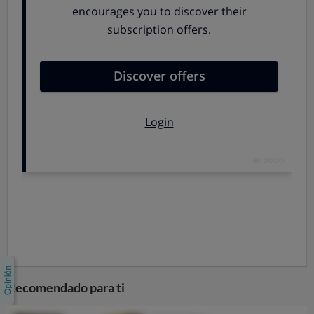
dotado de un Código ético
que tiene la vocación de
convertirse en referente de nuestra actuación y en
elemento clave para mantener y reforzar nuestra labor
en la sociedad. En este Código se definen nuestros
valores organizativos, se detallan las conductas
esperadas y se promueve la confianza de consumidores,
proveedores, socios, empleados, así como de la
comunidad en general.
CÓDIGO ÉTICO
Recomendado para ti