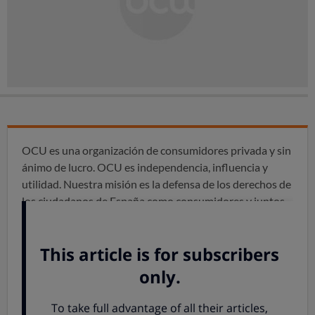
OCU es una organización de consumidores privada y sin
ánimo de lucro. OCU es independencia, influencia y
utilidad. Nuestra misión es la defensa de los derechos de
los ciudadanos de España como consumidores y juntos
creamos una sociedad de consumo transparente y justa.
Ofrecemos información objetiva y veraz para que los
consumidores tomen las mejores decisiones de
consumo.
Como manifestación expresa de nuestro compromiso
con la ética y con la sociedad,
en OCU nos hemos