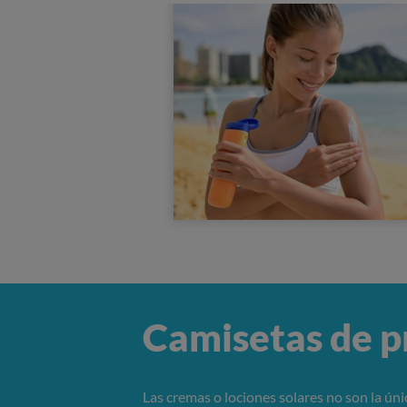
Camisetas de p
Las cremas o lociones solares no son la ún