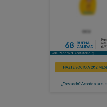
OCU
Prec
68
BUENA
refe
CALIDAD
40
6,
ANALIZADO EN EL LABORATORIO
HAZTE SOCIO A 2€ 2 MES
¿Eres socio? Accede a tu cue