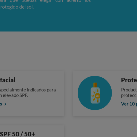
rotegido del sol.
facial
Prote
specialmente indicados para
Producto
un elevado SPF.
protecci
es
Ver 10 
 SPF 50 / 50+