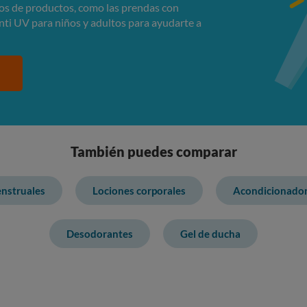
ipos de productos, como las prendas con
ti UV para niños y adultos para ayudarte a
También puedes comparar
nstruales
Lociones corporales
Acondicionador
Desodorantes
Gel de ducha