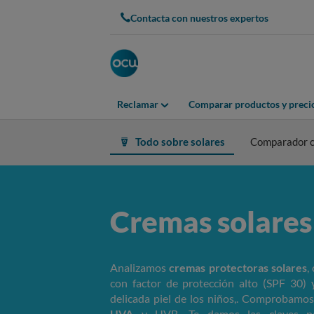
Contacta con nuestros expertos
Reclamar
Comparar productos y preci
Todo sobre solares
Comparador c
Cremas solares
Analizamos
cremas protectoras solares
,
con factor de protección alto (SPF 30) 
delicada piel de los niños,. Comprobamo
UVA
y UVB. Te damos las claves par