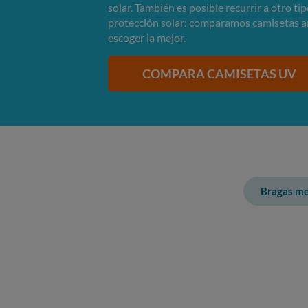
solar. También es posible recurrir a otro t
protección solar: comparamos camisetas an
escoger la mejor.
COMPARA CAMISETAS UV
Bragas me