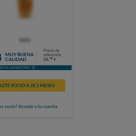
OCU
Precio de
4
MUY BUENA
referencia
CALIDAD
98
26,
€
EN EL LABORATORIO
AZTE SOCIO A 2€ 2 MESES
es socio? Accede a tu cuenta