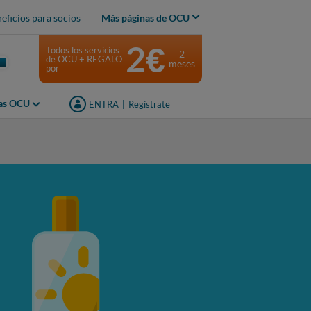
eficios para socios
Más páginas de OCU
2€
Todos los servicios
2
de OCU + REGALO
meses
por
jas OCU
ENTRA
|
Regístrate