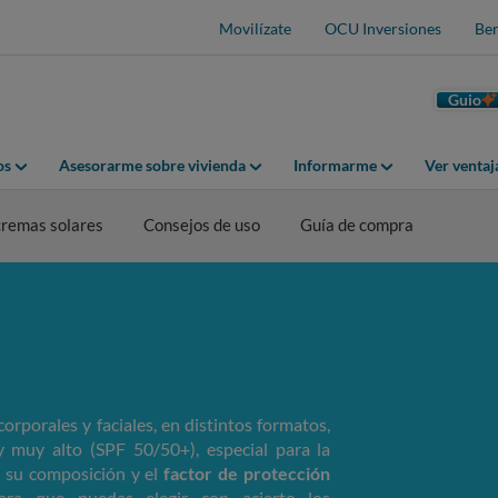
Movilízate
OCU Inversiones
Ben
Guio
os
Asesorarme sobre vivienda
Informarme
Ver venta
remas solares
Consejos de uso
Guía de compra
 corporales y faciales, en distintos formatos,
y muy alto (SPF 50/50+), especial para la
s su composición y el
factor de protección
a que puedas elegir con acierto los