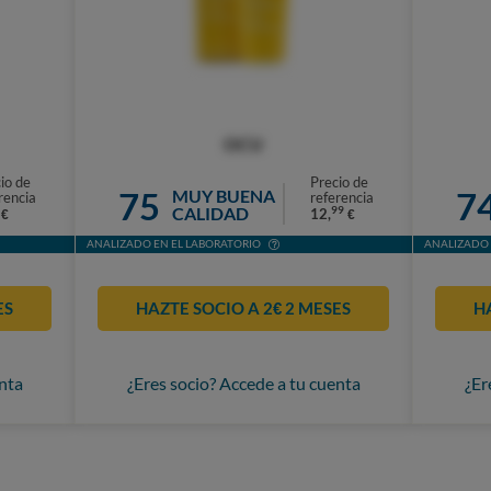
OCU
io de
Precio de
75
7
MUY BUENA
rencia
referencia
CALIDAD
99
12,
€
€
ANALIZADO EN EL LABORATORIO
ANALIZADO 
ES
HAZTE SOCIO A 2€ 2 MESES
H
nta
¿Eres socio? Accede a tu cuenta
¿Er