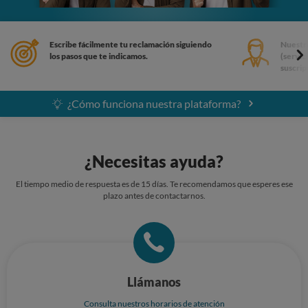
Escribe fácilmente tu reclamación siguiendo
Nuestro
los pasos que te indicamos.
(servic
suscrip
¿Cómo funciona nuestra plataforma?
¿Necesitas ayuda?
El tiempo medio de respuesta es de 15 días. Te recomendamos que esperes ese
plazo antes de contactarnos.
Llámanos
Consulta nuestros horarios de atención