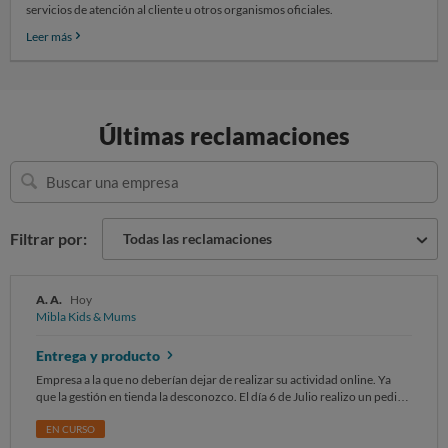
servicios de atención al cliente u otros organismos oficiales.
Leer más
Últimas reclamaciones
Buscar
una
empresa
Filtrar por:
Todas las reclamaciones
A. A.
Hoy
Mibla Kids & Mums
Entrega y producto
Empresa a la que no deberían dejar de realizar su actividad online. Ya
que la gestión en tienda la desconozco. El día 6 de Julio realizo un pedido
el cual recibo el día 20 de Julio , tras varias reclamaciones al email que
nadie contesta y llamadas al teléfono de la tienda, recibo solo parte de el ,
EN CURSO
otra parte la recibo más tarde aún.De lo que recibo me envían un