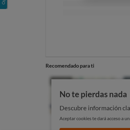
Para prevenir, nada como ajustar 
que no falte el pescado azul y los 
Algunas personas necesitarán, ad
durante unos años o de por vida. 
los riesgos son tan altos que no mer
3. Diabetes
En la
diabetes
los azúcares que se
Recomendado para ti
asimilados y empiezan a acumular
niveles de azúcar en sangre altos
sanguíneos.
No te pierdas nada
¿Qué contribuye a su desarrollo? 
diabetes tipo 2 (la más frecuente)
sobrepeso. Ahí es donde puedes to
Descubre información cla
4. Sobrepeso
Aceptar cookies te dará acceso a u
Tener un IMC por encima de 25 es 