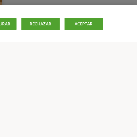
URAR
RECHAZAR
ACEPTAR
ISTAS
OFERTAS-
OCU
Más Información
Modelos y contratos
Apps
Proyectos europeos