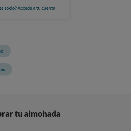
es socio? Accede a tu cuenta
eo
res
prar tu almohada