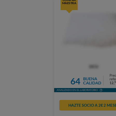
MAESTRA
OCU
Prec
64
BUENA
refe
CALIDAD
0
12,
ANALIZADO EN EL LABORATORIO
HAZTE SOCIO A 2€ 2 MES