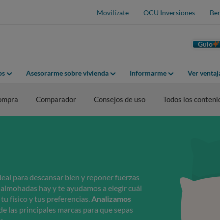
Movilízate
OCU Inversiones
Ben
Guio
os
Asesorarme sobre vivienda
Informarme
Ver venta
compra
Comparador
Consejos de uso
Todos los conteni
eal para descansar bien y reponer fuerzas
e almohadas hay y te ayudamos a elegir cuál
u físico y tus preferencias.
Analizamos
 de las principales marcas para que sepas