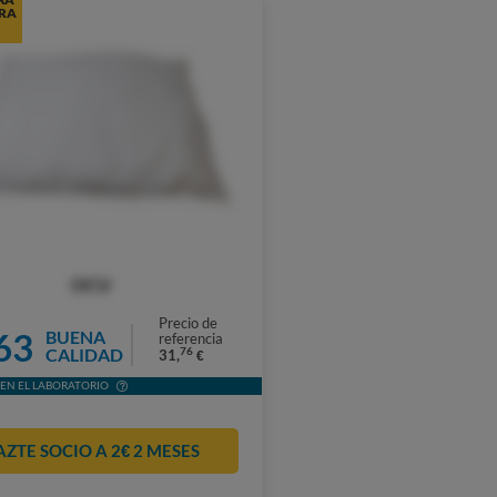
RA
OCU
Precio de
63
BUENA
referencia
CALIDAD
76
31,
€
EN EL LABORATORIO
AZTE SOCIO A 2€ 2 MESES