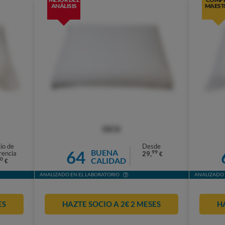
ANÁLISIS
MAEST
OCU
io de
Desde
64
BUENA
99
rencia
29,
€
CALIDAD
0
€
ANALIZADO EN EL LABORATORIO
ANALIZADO 
ES
HAZTE SOCIO A 2€ 2 MESES
H