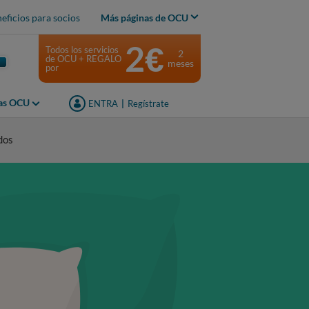
eficios para socios
Más páginas de OCU
2€
Todos los servicios
2
de OCU + REGALO
meses
por
jas OCU
ENTRA
|
Regístrate
dos