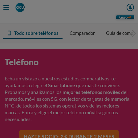
Guio
Todo sobre teléfonos
Comparador
Guía de compra
Teléfono
Echa un vistazo a nuestros estudios comparativos, te
ayudamos a elegir el
Smartphone
que más te conviene.
Probamos y analizamos los
mejores teléfonos móvile
s del
mercado, móviles con 5G, con lector de tarjetas de memoria,
NFC, de todos los sistemas operativos y de las mejores
marcas. Entra y elige el mejor teléfono móvil según tus
necesidades.
HAZTE SOCIO: 2 € DURANTE 2 MESES