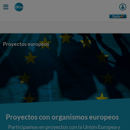
Skip
to
main
Guio
content
Proyectos europeos
Proyectos con organismos europeos
Participamos en proyectos con la Unión Europea y