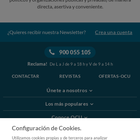
directa, asertiva y conveniente.
¿Quieres recibir nuestra Newsletter?
Crea una cuenta
900 055 105
Reclama!
De L a J de 9 a 18 h y V de 9 a 14 h
CONTACTAR
REVISTAS
OFERTAS-OCU
Únete a nosotros
Los más populares
Conoce OCU
Configuración de Cookies.
Más Información
Utilizamos cookies propias y de terceros para analizar