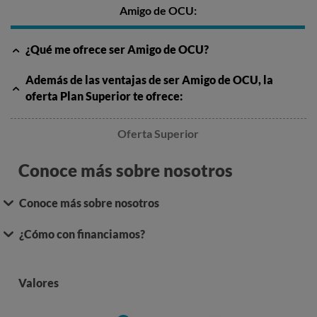
Amigo de OCU:
Asesoramiento de médicos, psicólogos,
nutricionistas y servicios sociales
¿Qué me ofrece ser Amigo de OCU?
Una guía cada mes, con más de 30 títulos sobre
salud y alimentación
Además de las ventajas de ser Amigo de OCU, la
OCU Plus: benefíciate de condiciones especiales y
oferta Plan Superior te ofrece:
numerosos descuentos
Oferta Superior
Conoce más sobre nosotros
PRUEBA AHORA
Conoce más sobre nosotros
¿Cómo con financiamos?
Valores