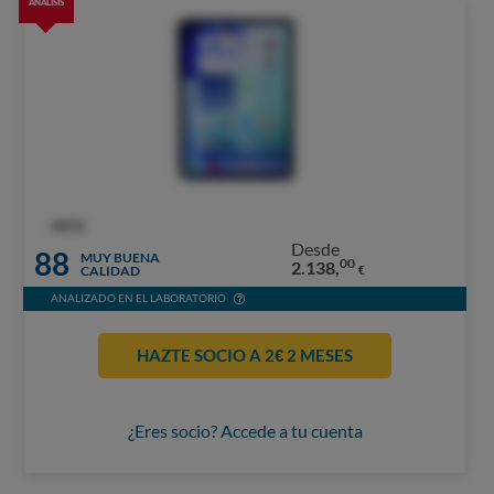
ANÁLISIS
OCU
Desde
88
MUY BUENA
00
2.138,
CALIDAD
€
ANALIZADO EN EL LABORATORIO
HAZTE SOCIO A 2€ 2 MESES
¿Eres socio? Accede a tu cuenta