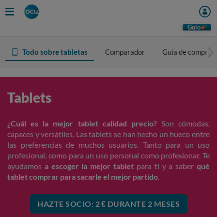
Guio
Todo sobre tabletas
Comparador
Guía de compra
Tablets
¿Cuál es la mejor tablet calidad precio?
Son cómodas,
capaces y versátiles. Las tablets se han hecho un hueco entre
las preferencias de muchos usuarios. Tanto para un uso
profesional, como para un uso personal como profesionar. Te
ayudamos
a escoger la mejor tablet
para ti y a saber
qué
tablet comprar para sacarle el mejor partido
.
HAZTE SOCIO: 2 € DURANTE 2 MESES