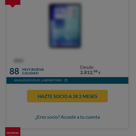
OCU
Desde
88
MUY BUENA
66
2.812,
CALIDAD
€
ANALIZADO EN EL LABORATORIO
HAZTE SOCIO A 2€ 2 MESES
¿Eres socio? Accede a tu cuenta
MEJOR DEL