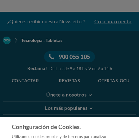
¿Quieres recibir nuestra Newsletter?
Crea una cuenta
Tecnología : Tabletas
900 055 105
Reclama!
De L a J de 9 a 18 h y V de 9 a 14 h
CONTACTAR
REVISTAS
OFERTAS-OCU
Únete a nosotros
Los más populares
Conoce OCU
Configuración de Cookies.
Más Información
Utilizamos cookies propias y de terceros para analizar