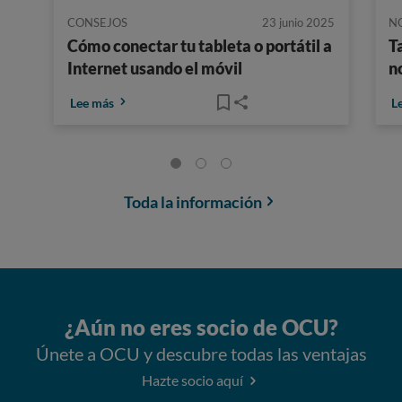
CONSEJOS
23 junio 2025
N
Cómo conectar tu tableta o portátil a
T
Internet usando el móvil
n
Lee más
L
Toda la información
¿Aún no eres socio de OCU?
Únete a OCU y descubre todas las ventajas
Hazte socio aquí