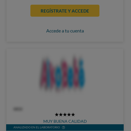
REGÍSTRATE Y ACCEDE
Accede a tu cuenta
OCU
5
MUY BUENA CALIDAD
Stars
ANALIZADO EN EL LABORATORIO