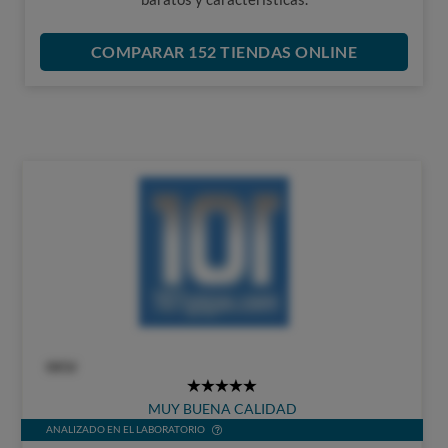
COMPARAR 152 TIENDAS ONLINE
OCU
5
MUY BUENA CALIDAD
Stars
ANALIZADO EN EL LABORATORIO