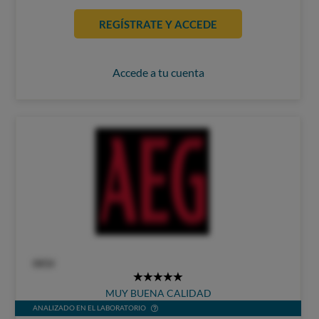
REGÍSTRATE Y ACCEDE
Accede a tu cuenta
OCU
5
MUY BUENA CALIDAD
Stars
ANALIZADO EN EL LABORATORIO