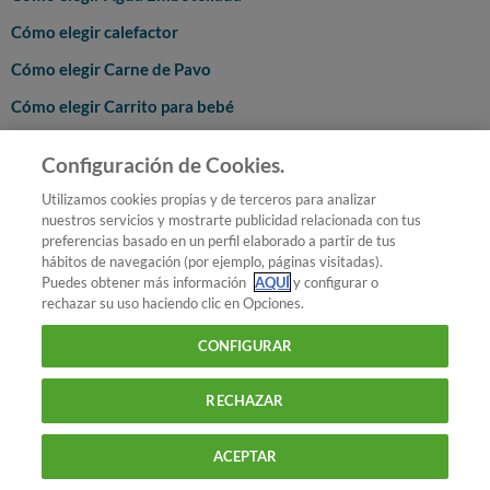
Cómo elegir calefactor
Cómo elegir Carne de Pavo
Cómo elegir Carrito para bebé
Cómo elegir Cerradura
Configuración de Cookies.
Cómo elegir condones
Utilizamos cookies propias y de terceros para analizar
Cómo elegir Crema de Pañal
nuestros servicios y mostrarte publicidad relacionada con tus
preferencias basado en un perfil elaborado a partir de tus
Cómo elegir desatascador
hábitos de navegación (por ejemplo, páginas visitadas).
Puedes obtener más información
AQUÍ
y configurar o
Cómo elegir desodorantes y antitranspirantes
rechazar su uso haciendo clic en Opciones.
Cómo elegir Drones
CONFIGURAR
Cómo elegir el mejor acondicionador
RECHAZAR
Cómo elegir el mejor atún en lata según OCU
Cómo elegir GPS
ACEPTAR
Cómo elegir harina: guía de compra