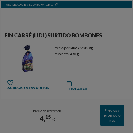
ANALIZADO EN EL LABORATORIO
FIN CARRÉ (LIDL) SURTIDO BOMBONES
Precio por kilo:
7,98 €/kg
Peso neto:
470 g
AGREGAR A FAVORITOS
COMPARAR
Precios y
Precio de referencia
promocio
15
4,
€
nes