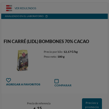
VER RESULTADOS
ANALIZADO EN EL LABORATORIO
FIN CARRÉ (LIDL) BOMBONES 70% CACAO
Precio por kilo:
12,17 €/kg
Peso neto:
180 g
AGREGAR A FAVORITOS
COMPARAR
Precios y
Precio de referencia
promocio
15