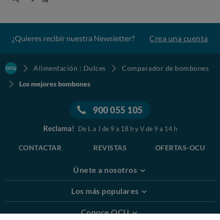
¿Quieres recibir nuestra Newsletter?
Crea una cuenta
Alimentación : Dulces
Comparador de bombones
Los mejores bombones
900 055 105
Reclama!
De L a J de 9 a 18 h y V de 9 a 14 h
CONTACTAR
REVISTAS
OFERTAS-OCU
Únete a nosotros
Los más populares
Conoce OCU