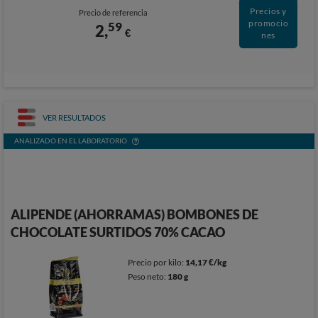
Precios y
Precio de referencia
promocio
59
2,
€
nes
VER RESULTADOS
ANALIZADO EN EL LABORATORIO
ALIPENDE (AHORRAMAS) BOMBONES DE
CHOCOLATE SURTIDOS 70% CACAO
Precio por kilo:
14,17 €/kg
Peso neto:
180 g