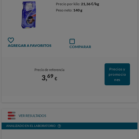
Precio por kilo:
21,36 €/kg
Peso neto:
140 g
AGREGAR A FAVORITOS
COMPARAR
Precios y
Precio de referencia
promocio
69
3,
€
nes
VER RESULTADOS
ANALIZADO EN EL LABORATORIO