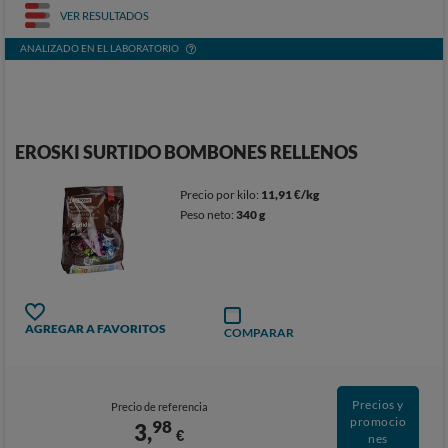
VER RESULTADOS
ANALIZADO EN EL LABORATORIO
EROSKI SURTIDO BOMBONES RELLENOS
Precio por kilo:
11,91 €/kg
Peso neto:
340 g
AGREGAR A FAVORITOS
COMPARAR
Precios y
Precio de referencia
promocio
98
3,
€
nes