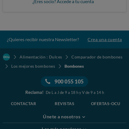
¿Eres socio? Accede a tu cuenta
¿Quieres recibir nuestra Newsletter?
Crea una cuenta
Alimentación : Dulces
Comparador de bombones
Los mejores bombones
Bombones
900 055 105
Reclama!
De L a J de 9 a 18 h y V de 9 a 14 h
CONTACTAR
REVISTAS
OFERTAS-OCU
Únete a nosotros
Los más populares