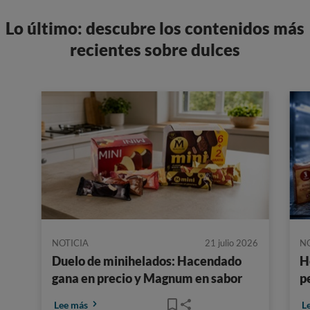
Lo último: descubre los contenidos más
recientes sobre dulces
NOTICIA
21 julio 2026
N
Duelo de minihelados: Hacendado
H
gana en precio y Magnum en sabor
p
Lee más
L