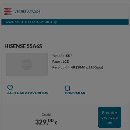
VER RESULTADOS
ANALIZADO EN EL LABORATORIO
HISENSE 55A6S
Tamaño:
55 "
Panel :
LCD
Resolución:
4K (3840 x 2160 pix)
AGREGAR A FAVORITOS
COMPARAR
Precios y
Desde
promocio
00
329,
€
nes