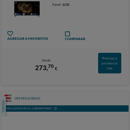
Panel :
LCD
AGREGAR A FAVORITOS
COMPARAR
Precios y
Desde
promocio
70
273,
€
nes
VER RESULTADOS
ANALIZADO EN EL LABORATORIO