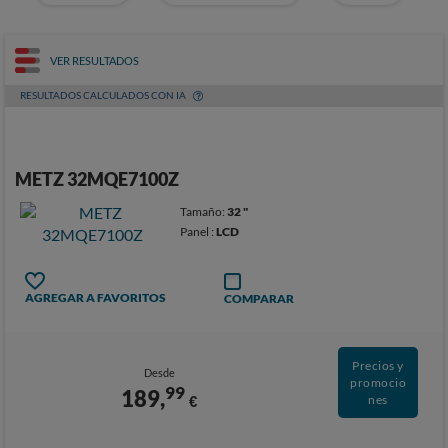
VER RESULTADOS
RESULTADOS CALCULADOS CON IA
METZ 32MQE7100Z
Tamaño:
32 "
Panel :
LCD
AGREGAR A FAVORITOS
COMPARAR
Precios y
Desde
promocio
99
189,
€
nes