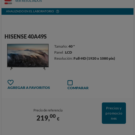
VER RESULTADOS
ANALIZADO EN EL LABORATORIO
HISENSE 40A49S
Tamaño:
40 "
Panel :
LCD
Resolución:
Full-HD (1920 x 1080 pix)
AGREGAR A FAVORITOS
COMPARAR
Precios y
Precio de referencia
promocio
00
219,
€
nes