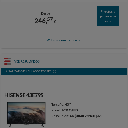
Precios y
Desde
promocio
57
246,
€
nes
Evolución del precio
VER RESULTADOS
ANALIZADO EN EL LABORATORIO
HISENSE 43E79S
Tamaño:
43 "
Panel :
LCD QLED
Resolución:
4K (3840 x 2160 pix)