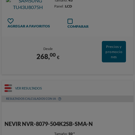
Tamaño:
43 "
Panel :
LCD
AGREGAR A FAVORITOS
COMPARAR
Precios y
Desde
promocio
00
268,
€
nes
VER RESULTADOS
RESULTADOS CALCULADOS CON IA
NEVIR NVR-8079-504K2SB-SMA-N
Tamaño:
50 "