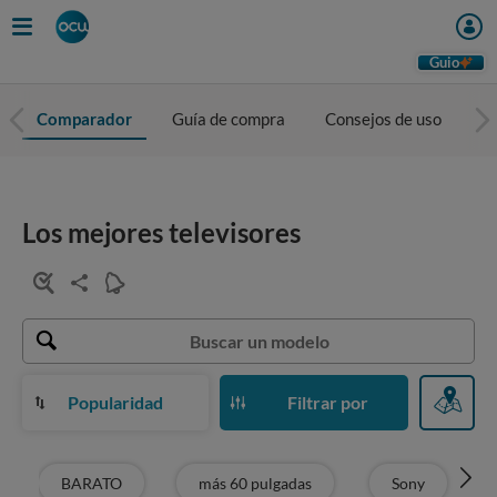
Guio
Comparador
Guía de compra
Consejos de uso
To
Los mejores televisores
Popularidad
Filtrar por
BARATO
más 60 pulgadas
Sony