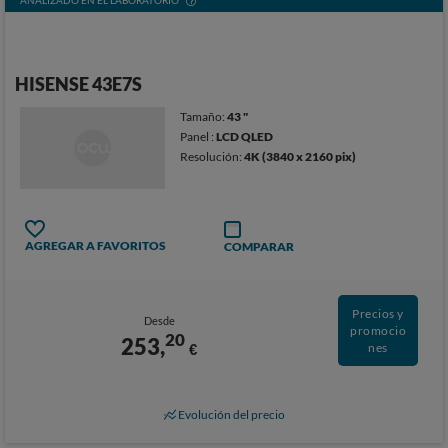
ANALIZADO EN EL LABORATORIO
HISENSE 43E7S
Tamaño:
43 "
Panel :
LCD QLED
Resolución:
4K (3840 x 2160 pix)
AGREGAR A FAVORITOS
COMPARAR
Precios y
Desde
promocio
20
253,
€
nes
Evolución del precio