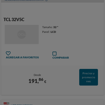
TCL 32V5C
Tamaño:
32 "
Panel :
LCD
AGREGAR A FAVORITOS
COMPARAR
Precios y
Desde
promocio
86
191,
€
nes