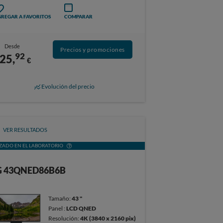
REGAR A FAVORITOS
COMPARAR
Desde
Precios y promociones
92
25,
€
Evolución del precio
VER RESULTADOS
ZADO EN EL LABORATORIO
G 43QNED86B6B
Tamaño:
43 "
Panel :
LCD QNED
Resolución:
4K (3840 x 2160 pix)