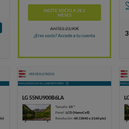
AG
HAZTE SOCIO A 2€ 2
MESES
ANTES 23,90€
3
¿Eres socio? Accede a tu cuenta
VER RESULTADOS
ANALIZADO EN EL LABORATORIO
ANALI
LG 55NU900B6LA
L
Tamaño:
55 "
Panel :
LCD (NanoCell)
ix)
Resolución:
4K (3840 x 2160 pix)