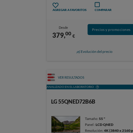
AGREGAR A FAVORITOS
COMPARAR
Desde
Precios y promociones
00
379,
€
Evolución del precio
VER RESULTADOS
ANALIZADO EN EL LABORATORIO
LG 55QNED72B6B
Tamaño:
55 "
Panel :
LCD QNED
Resolución:
4K (3840 x 2160 p