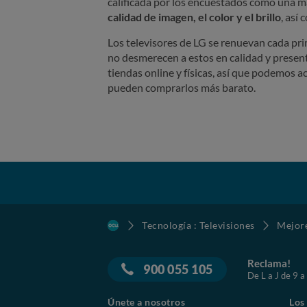
calificada por los encuestados como una m
calidad de imagen, el color y el brillo
, así
Los televisores de LG se renuevan cada pri
no desmerecen a estos en calidad y prese
tiendas online y físicas, así que podemos 
pueden comprarlos más barato.
Tecnología : Televisiones
Mejore
Reclama!
900 055 105
De L a J de 9 a
Únete a nosotros
Los