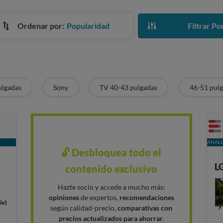
Ordenar por:
Popularidad
Filtrar Po
ulgadas
Sony
TV 40-43 pulgadas
46-51 pul
ANALI
🔓 Desbloquea todo el
L
contenido exclusivo
Hazte socio y accede a mucho más:
opiniones
de expertos,
recomendaciones
ix)
según calidad-precio,
comparativas con
precios actualizados para ahorrar
.