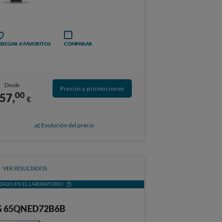
REGAR A FAVORITOS
COMPARAR
Desde
Precios y promociones
00
57,
€
Evolución del precio
VER RESULTADOS
ZADO EN EL LABORATORIO
G 65QNED72B6B