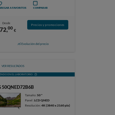
REGAR A FAVORITOS
COMPARAR
Desde
Precios y promociones
00
72,
€
Evolución del precio
VER RESULTADOS
ZADO EN EL LABORATORIO
G 50QNED72B6B
Tamaño:
50 "
Panel :
LCD QNED
Resolución:
4K (3840 x 2160 pix)