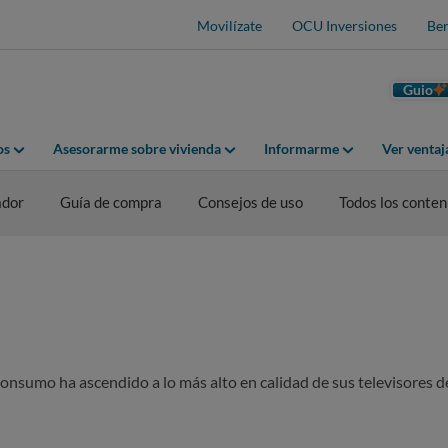
Movilízate
OCU Inversiones
Ben
Guio
os
Asesorarme sobre vivienda
Informarme
Ver venta
dor
Guía de compra
Consejos de uso
Todos los conten
consumo ha ascendido a lo más alto en calidad de sus televisores d