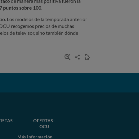
stacó de manera más positiva fueron la
7 puntos sobre 100
.
ecio. Los modelos de la temporada anterior
de OCU recogemos precios de muchas
elos de televisor, sino también dónde
ISTAS
OFERTAS-
OCU
Más Información