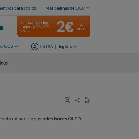
eficios para socios
Más páginas de OCU
2€
Compara y elige
2
mejor: ÚNETE A
meses
OCU
jas OCU
ENTRA
|
Regístrate
idos
ebido en parte a sus
televisores OLED
.