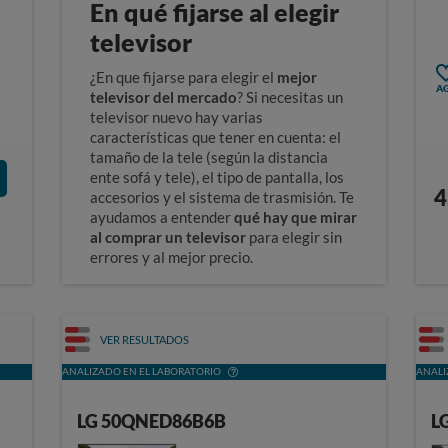
En qué fijarse al elegir
televisor
¿En que fijarse para elegir el
mejor
AG
televisor del mercado
? Si necesitas un
televisor nuevo hay varias
características que tener en cuenta: el
tamaño de la tele (según la distancia
ente sofá y tele), el tipo de pantalla, los
4
accesorios y el sistema de trasmisión. Te
ayudamos a entender
qué hay que mirar
al comprar un televisor
para elegir sin
errores y al mejor precio.
Guía de compra de televisores
VER RESULTADOS
ANALIZADO EN EL LABORATORIO
ANALI
LG 50QNED86B6B
L