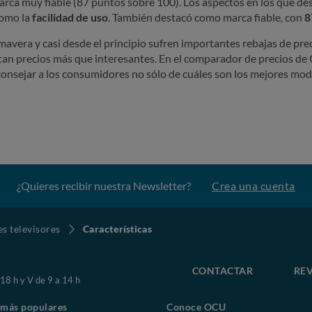
arca muy fiable (87 puntos sobre 100). Los aspectos en los que de
 como la
facilidad de uso
. También destacó como marca fiable, con
8
mavera y casi desde el principio sufren importantes rebajas de pr
ntan precios más que interesantes. En el comparador de precios 
aconsejar a los consumidores no sólo de cuáles son los mejores mod
¿Quieres recibir nuestra Newsletter?
Crea una cuenta
s televisores
Características
CONTACTAR
REV
 18 h y V de 9 a 14 h
 más populares
Conoce OCU