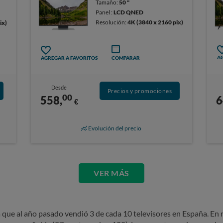
Tamaño:
50 "
Panel :
LCD QNED
Resolución:
4K (3840 x 2160 pix)
ix)
AG
AGREGAR A FAVORITOS
COMPARAR
Desde
Precios y promociones
00
6
558,
€
Evolución del precio
VER MÁS
a que al año pasado vendió 3 de cada 10 televisores en España. En 