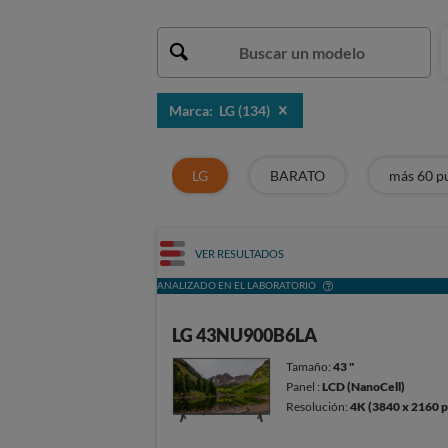
Marca: LG (134)
LG
BARATO
más 60 p
VER RESULTADOS
ANALIZADO EN EL LABORATORIO
LG 43NU900B6LA
Tamaño:
43 "
Panel :
LCD (NanoCell)
Resolución:
4K (3840 x 2160 p