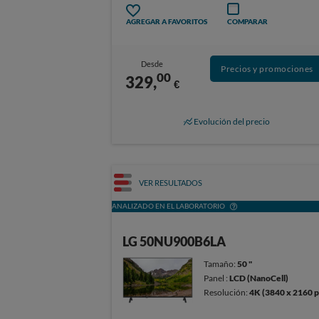
AGREGAR A FAVORITOS
COMPARAR
Desde
Precios y promociones
00
329,
€
Evolución del precio
VER RESULTADOS
ANALIZADO EN EL LABORATORIO
LG 50NU900B6LA
Tamaño:
50 "
Panel :
LCD (NanoCell)
Resolución:
4K (3840 x 2160 p