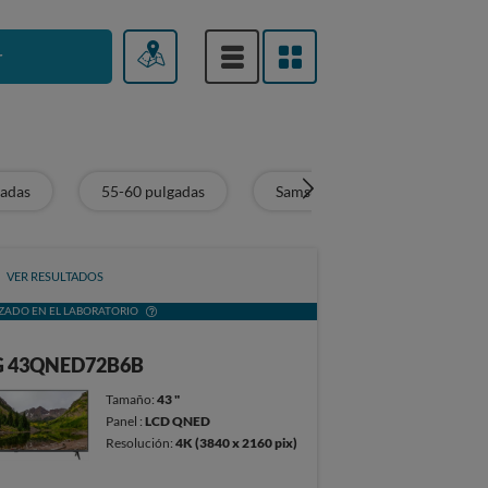
r
gadas
55-60 pulgadas
Samsung
VER RESULTADOS
ZADO EN EL LABORATORIO
G 43QNED72B6B
Tamaño:
43 "
Panel :
LCD QNED
Resolución:
4K (3840 x 2160 pix)