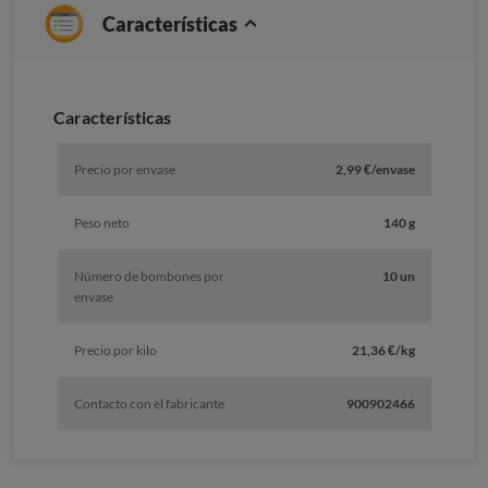
Características
Características
Precio por envase
2,99 €/envase
Peso neto
140 g
Número de bombones por
10 un
envase
Precio por kilo
21,36 €/kg
Contacto con el fabricante
900902466