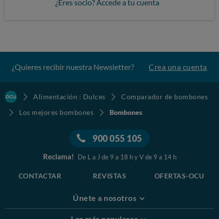
¿Eres socio? Accede a tu cuenta
¿Quieres recibir nuestra Newsletter?
Crea una cuenta
Alimentación : Dulces
Comparador de bombones
Los mejores bombones
Bombones
900 055 105
Reclama!
De L a J de 9 a 18 h y V de 9 a 14 h
CONTACTAR
REVISTAS
OFERTAS-OCU
Únete a nosotros
Los más populares