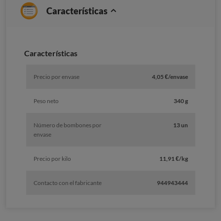
Características
Características
Precio por envase
4,05 €/envase
Peso neto
340 g
Número de bombones por
13 un
envase
Precio por kilo
11,91 €/kg
Contacto con el fabricante
944943444