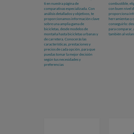
ti en nuestra página de
combustible, eli
comparativas especializada. Con
con buen nivel 
análisis detallados y objetivos, te
proporciona in
proporcionamos información clave
herramientas y c
sobre una amplia gama de
conseguirlo: des
bicicletas, desde modelos de
para comparar, a
montaña hasta bicicletas urbanas y
también al volan
de carretera. Conocerás las
características, prestaciones y
precios de cada opción, para que
puedas tomar la mejor decisión
según tus necesidades y
preferencias