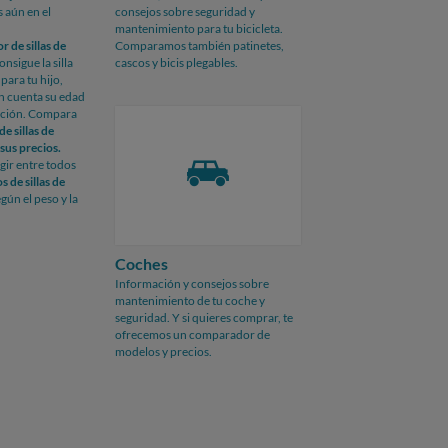
s aún en el
consejos sobre seguridad y
mantenimiento para tu bicicleta.
 de sillas de
Comparamos también patinetes,
consigue la
silla
cascos y bicis plegables.
ara tu hijo,
n cuenta su edad
lación. Compara
e sillas de
sus precios.
gir entre todos
s de sillas de
gún el peso y la
Coches
Información y consejos sobre
mantenimiento de tu coche y
seguridad. Y si quieres comprar, te
ofrecemos un comparador de
modelos y precios.