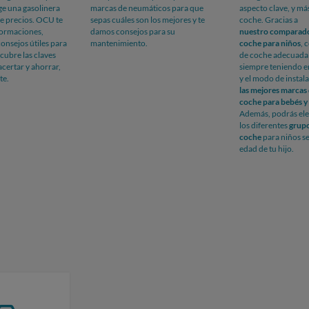
ge una gasolinera
marcas de neumáticos para que
aspecto clave, y má
de precios. OCU te
sepas cuáles son los mejores y te
coche. Gracias a
formaciones,
damos consejos para su
nuestro
comparador
onsejos útiles para
mantenimiento.
coche para niños
, 
cubre las claves
de coche
adecuada p
certar y ahorrar,
siempre teniendo e
te.
y el modo de insta
las mejores marcas d
coche para bebés y 
Además, podrás ele
los diferentes
grupo
coche
para niños se
edad de tu hijo.