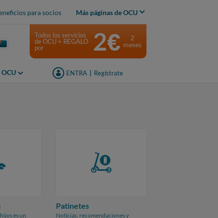
eneficios para socios
Más páginas de OCU
2€
Todos los servicios
2
de OCU + REGALO
meses
por
s OCU
ENTRA
|
Regístrate
e
Patinetes
hijos es
un
Noticias, recomendaciones y