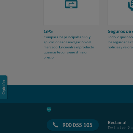
GPS
Seguros de
Compara los principales GPS y
Todo lo que nece
aplicaciones de navegación del
los seguros de 
mercado. Encuentra el producto
noticias y valor
que más te conviene al mejor
precio.
Reclama!
900 055 105
De L a J de 9 a