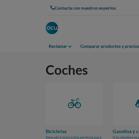
Skip
Contacta con nuestros expertos
to
main
content
Reclamar
Comparar productos y precios
Coches
Bicicletas
Gasolina y 
Descubre la bicicleta perfecta para
Si tu objetivo e