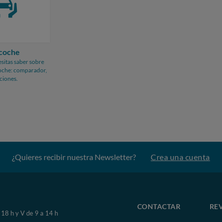
 coche
sitas saber sobre
coche: comparador,
aciones.
¿Quieres recibir nuestra Newsletter?
Crea una cuenta
CONTACTAR
RE
 18 h y V de 9 a 14 h