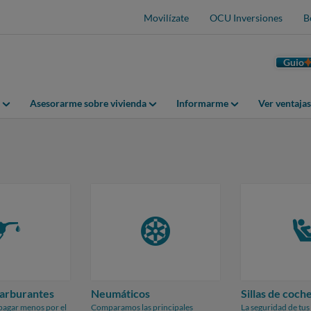
Movilízate
OCU Inversiones
B
Guio
Asesorarme sobre vivienda
Informarme
Ver ventaja
carburantes
Neumáticos
Sillas de coch
s pagar menos por el
Comparamos las principales
La seguridad de tus 