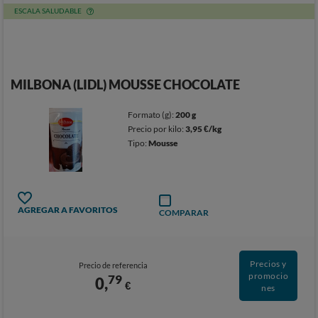
ESCALA SALUDABLE
MILBONA (LIDL) MOUSSE CHOCOLATE
Formato (g):
200 g
Precio por kilo:
3,95 €/kg
Tipo:
Mousse
AGREGAR A FAVORITOS
COMPARAR
Precios y
Precio de referencia
promocio
79
0,
€
nes