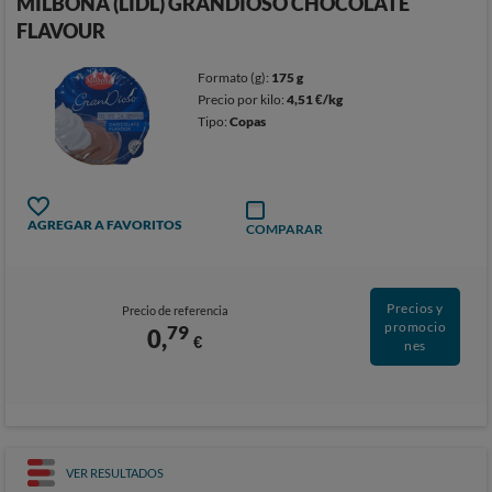
MILBONA (LIDL) GRANDIOSO CHOCOLATE
FLAVOUR
Formato (g):
175 g
Precio por kilo:
4,51 €/kg
Tipo:
Copas
AGREGAR A FAVORITOS
COMPARAR
Precios y
Precio de referencia
promocio
79
0,
€
nes
VER RESULTADOS