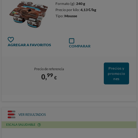
Formato (g):
240 g
Precio por kilo:
4,13 €/kg
Tipo:
Mousse
AGREGAR A FAVORITOS
COMPARAR
Precios y
Precio de referencia
promocio
99
0,
€
nes
VER RESULTADOS
ESCALA SALUDABLE