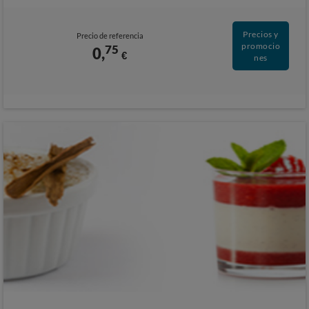
Precios y
Precio de referencia
promocio
75
0,
€
nes