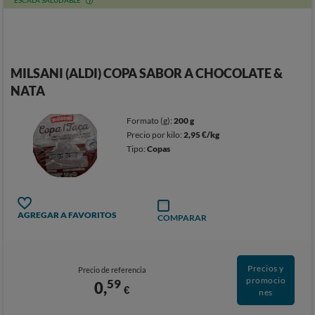
ESCALA SALUDABLE
MILSANI (ALDI) COPA SABOR A CHOCOLATE &
NATA
Formato (g):
200 g
Precio por kilo:
2,95 €/kg
Tipo:
Copas
AGREGAR A FAVORITOS
COMPARAR
Precios y
Precio de referencia
promocio
59
0,
€
nes