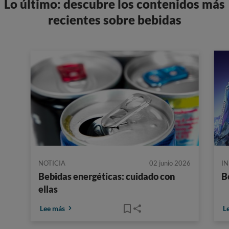
Lo último: descubre los contenidos más
recientes sobre bebidas
NOTICIA
02 junio 2026
I
Bebidas energéticas: cuidado con
B
ellas
Lee más
L