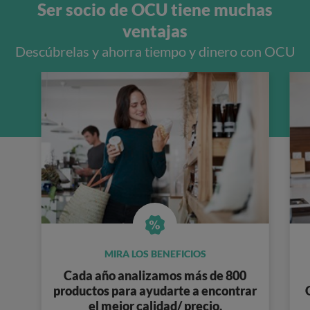
Ser socio de OCU tiene muchas
ventajas
Descúbrelas y ahorra tiempo y dinero con OCU
MIRA LOS BENEFICIOS
Cada año analizamos
más de 800
productos
para ayudarte a encontrar
el mejor calidad/ precio.