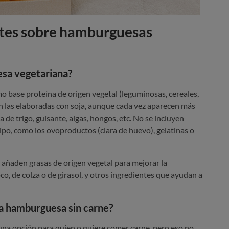
tes sobre hamburguesas
sa vegetariana?
 base proteína de origen vegetal (leguminosas, cereales,
son las elaboradas con soja, aunque cada vez aparecen más
 de trigo, guisante, algas, hongos, etc. No se incluyen
ipo, como los ovoproductos (clara de huevo), gelatinas o
e añaden grasas de origen vegetal para mejorar la
co, de colza o de girasol, y otros ingredientes que ayudan a
na hamburguesa sin carne?
na opción para quien o quiere comer carne, pero eso no