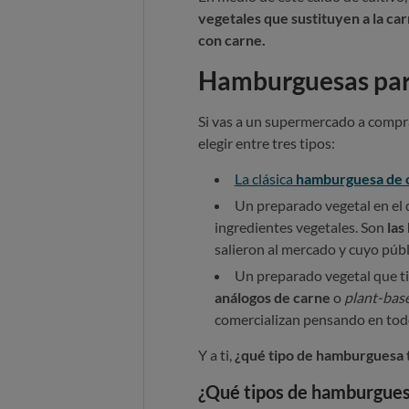
vegetales que sustituyen a la car
con carne.
Hamburguesas para
Si vas a un supermercado a compr
elegir entre tres tipos:
La clásica
hamburguesa de 
Un preparado vegetal en el 
ingredientes vegetales. Son
las
salieron al mercado y cuyo públ
Un preparado vegetal que tie
análogos de carne
o
plant-bas
comercializan pensando en tod
Y a ti,
¿qué tipo de hamburguesa 
¿Qué tipos de hamburgues