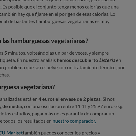
t. Es posible que el conjunto tenga menos calorías que una
mbién hay que fijarse en el porigen de esas calorías. Lo
cional de bastantes hamburguesas vegetarianas es muy
n las hamburguesas vegetarianas?
os 5 minutos, volteándolas un par de veces, y siempre
etiqueta. En nuestro análisis
hemos descubierto
Listeria
en
 un problema que se resuelve con un tratamiento térmico, por
chas.
rguesa vegetariana?
analizadas está en
4 euros el envase de 2 piezas.
Si nos
g de media,
con una oscilación entre 11,41 y 25,97 euros/kg.
de los estudios, pagar más no es garantía de comprar un
e todos los resultados en
nuestro comparador.
CU Market
también puedes conocer los precios y