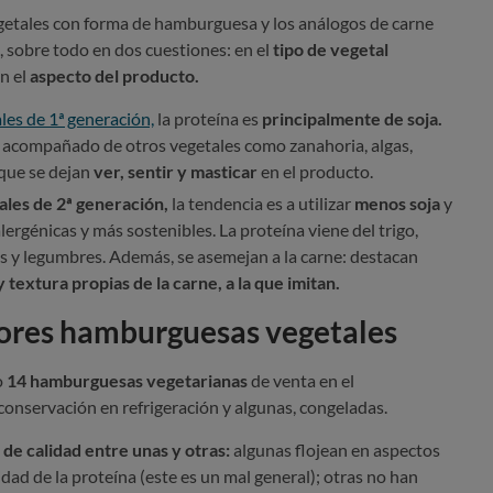
getales con forma de hamburguesa y los análogos de carne
, sobre todo en dos cuestiones: en el
tipo de vegetal
n el
aspecto del producto.
es de 1ª generación,
la proteína es
principalmente de soja.
o, acompañado de otros vegetales como zanahoria, algas,
 que se dejan
ver, sentir y masticar
en el producto.
les de 2ª generación,
la tendencia es a utilizar
menos soja
y
alergénicas y más sostenibles. La proteína viene del trigo,
es y legumbres. Además, se asemejan a la carne: destacan
 textura propias de la carne, a la que imitan.
jores hamburguesas vegetales
o
14 hamburguesas vegetarianas
de venta en el
onservación en refrigeración y algunas, congeladas.
de calidad entre unas y otras:
algunas flojean en aspectos
idad de la proteína (este es un mal general); otras no han