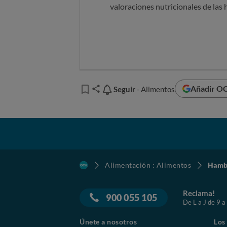
valoraciones nutricionales de la
Añadir OC
Seguir
Seguir
- Alimentos
Alimentación : Alimentos
Hambu
Reclama!
900 055 105
De L a J de 9 a
Únete a nosotros
Los