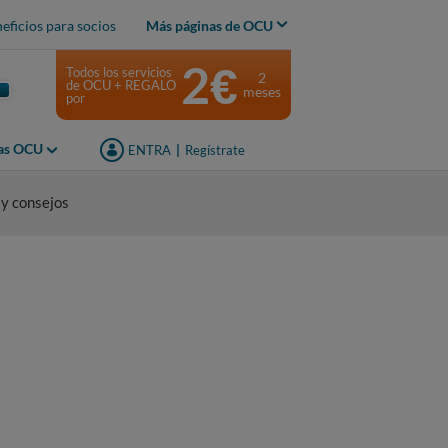
eficios para socios
Más páginas de OCU
2€
Todos los servicios
2
de OCU + REGALO
meses
por
jas OCU
ENTRA
|
Regístrate
 y consejos