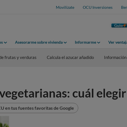
Movilízate
OCU Inversiones
Ben
Guio
os
Asesorarme sobre vivienda
Informarme
Ver venta
de frutas y verduras
Calcula el azucar añadido
Información
getarianas: cuál elegir
U en tus fuentes favoritas de Google