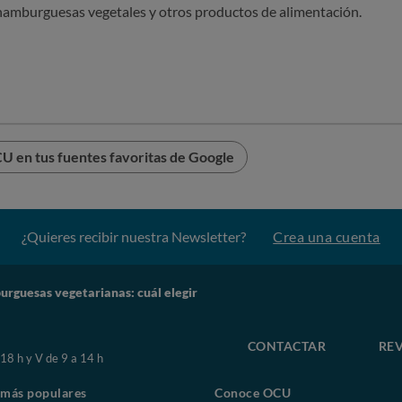
s hamburguesas vegetales y otros productos de alimentación.
U en tus fuentes favoritas de Google
¿Quieres recibir nuestra Newsletter?
Crea una cuenta
rguesas vegetarianas: cuál elegir
CONTACTAR
REV
 18 h y V de 9 a 14 h
 más populares
Conoce OCU