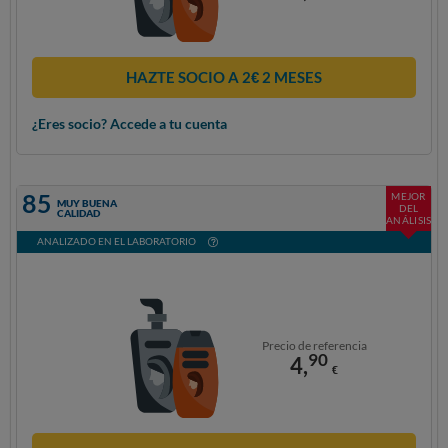
HAZTE SOCIO A 2€ 2 MESES
¿Eres socio? Accede a tu cuenta
85
MEJOR
MUY BUENA
DEL
CALIDAD
ANÁLISIS
ANALIZADO EN EL LABORATORIO
Precio de referencia
90
4,
€