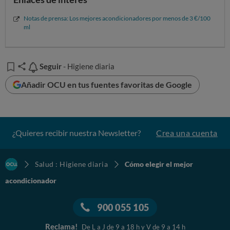
Notas de prensa: Los mejores acondicionadores por menos de 3 €/100
ml
Seguir
Seguir
- Higiene diaria
Añadir OCU en tus fuentes favoritas de Google
¿Quieres recibir nuestra Newsletter?
Crea una cuenta
Salud : Higiene diaria
Cómo elegir el mejor
acondicionador
900 055 105
Reclama!
De L a J de 9 a 18 h y V de 9 a 14 h