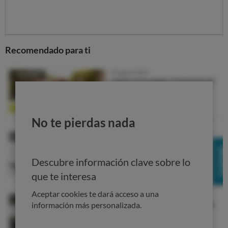
Recomendado para ti
No te pierdas nada
Descubre información clave sobre lo
Sus redes
conectan las zonas periféricas con el centro
que te interesa
y permiten llegar de forma directa a los puntos de
mayor interés.
Aceptar cookies te dará acceso a una
información más personalizada.
Madrid, Coruña y Córdoba, las peores redes