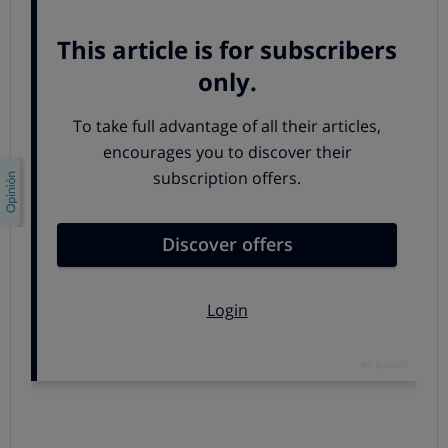
Solo cinco ciudades tienen una buena red
Las ciudades que cumplen los criterios y
pueden
presumir de una buena o muy buena red de vías
ciclistas son Vitoria, Valencia, Sevilla, Barcelona y San
Sebastián
(aunque en esta última se aprecia un cierto
retroceso respecto a su valoración en 2013).