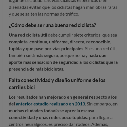
lugar de la ciudad. Las
vías ciclistas
específicas bien
diseñadas evitan que los ciclistas hagan maniobras raras
y que se salten las normas de tráfico.
¿Cómo debe ser una buena red ciclista?
Una red ciclista útil
debe cumplir siete criterios: que sea
completa, continua, uniforme, directa, reconocible,
tupida y que pase por vías principales
. Si es una red útil,
también
será más segura
, porque no hay
nada que
aporte más sensación de seguridad a los ciclistas que la
presencia de más bicicletas
.
Falta conectividad y diseño uniforme de los
carriles bici
Los resultados han mejorado en general respecto a los
del
anterior estudio realizado en 2013
. Sin embargo,
en
muchas ciudades todavía se aprecia escasa
conectividad
y
unas redes poco tupidas
: para llegar a
centros neurálgicos, es preciso dar rodeos. Además,