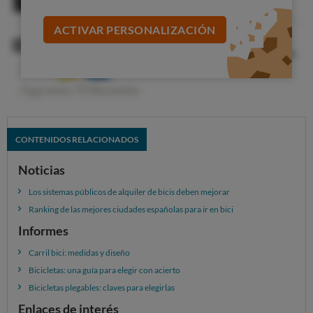
En el otro extremo,
hay ciudades cuyas redes se
pueden calificar de malas (Málaga y Bilbao) o muy
ACTIVAR PERSONALIZACIÓN
malas (La Coruña, Córdoba y Madrid)
. ¿Por qué fallan?
En general,
les falta conectividad y algunas
parecen concebidas para pasear
más que para usar
la bici como medio de transporte. Por ejemplo, la vía
ciclista más cuidada de Madrid (el Anillo ciclista)
discurre por la periferia. En La Coruña, la mejor (y casi
CONTENIDOS RELACIONADOS
única) vía ciclista corre paralela a la costa.
Noticias
Los sistemas públicos de alquiler de bicis deben mejorar
Ranking de las mejores ciudades españolas para ir en bici
Informes
Carril bici: medidas y diseño
Bicicletas: una guía para elegir con acierto
Bicicletas plegables: claves para elegirlas
Enlaces de interés