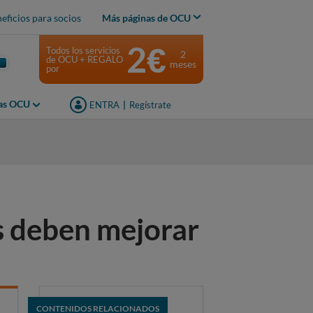
eficios para socios
Más páginas de OCU
2€
Todos los servicios
2
de OCU + REGALO
meses
por
jas OCU
ENTRA
|
Regístrate
is deben mejorar
CONTENIDOS RELACIONADOS