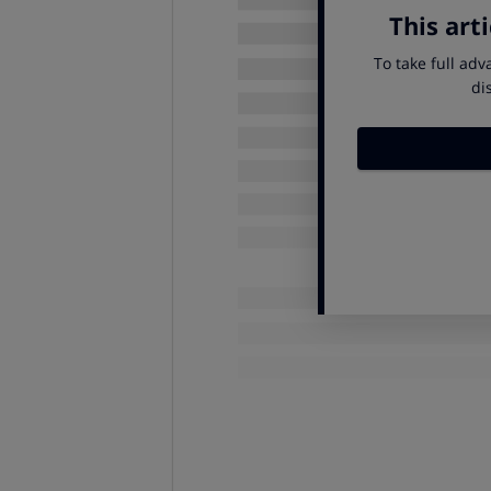
El estudio revela significativas dif
bicicleta pública, que,
idealmente,
ciudad y a no más de 300 metros 