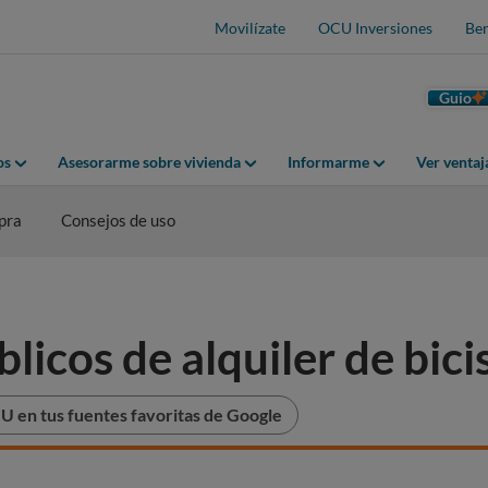
Movilízate
OCU Inversiones
Ben
Guio
os
Asesorarme sobre vivienda
Informarme
Ver venta
pra
Consejos de uso
blicos de alquiler de bic
 en tus fuentes favoritas de Google