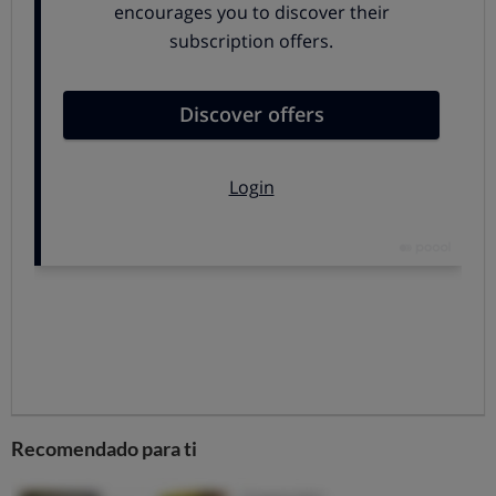
Componen el salario bruto e incluyen
en primer lugar
las cantidades recibidas como contrapartida del
trabajo, incluidos el salario en especie, que se valora
según ciertas reglas, y las horas extra,
que si no se
compensan con descanso, se han de pagar como poco al
precio de la hora ordinaria.
Aparte se incluyen las percepciones no salariales, que
no compensan propiamente el trabajo: desde las dietas
de viaje hasta la prestación que paga la Seguridad
Social durante una baja por enfermedad
o la cantidad
suplementaria que a lo mejor paga la empresa en ese
periodo para igualar el salario habitual.
El
salario base
es el corazón del total de
remuneraciones o devengos que recibes por tu
trabajo y no puede ser inferior al mínimo que marque
Recomendado para ti
tu convenio para tu categoría o grupo profesional
(que también figura en la nómina). Si no hay convenio