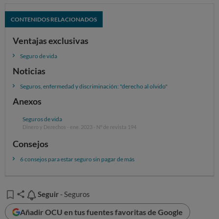
CONTENIDOS RELACIONADOS
Ventajas exclusivas
Seguro de vida
Noticias
Seguros, enfermedad y discriminación: "derecho al olvido"
Anexos
Seguros de vida
Dinero y Derechos - ene. 2023 - Nº de revista 194
Consejos
6 consejos para estar seguro sin pagar de más
Seguir
Seguir
- Seguros
Añadir OCU en tus fuentes favoritas de Google