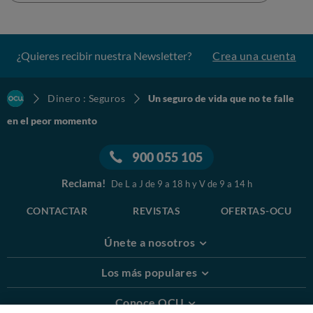
¿Quieres recibir nuestra Newsletter?
Crea una cuenta
Dinero : Seguros
Un seguro de vida que no te falle
en el peor momento
900 055 105
Reclama!
De L a J de 9 a 18 h y V de 9 a 14 h
CONTACTAR
REVISTAS
OFERTAS-OCU
Únete a nosotros
Los más populares
Conoce OCU