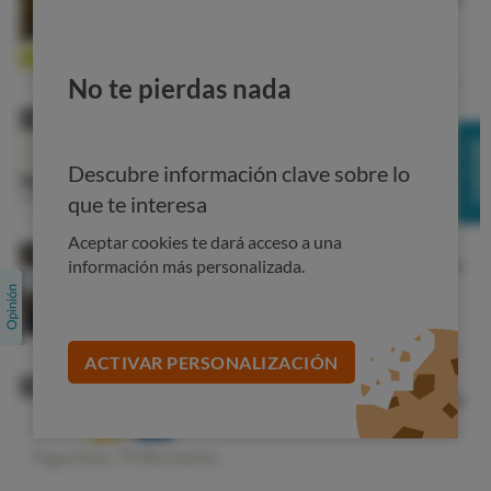
se deben a cualquier causa y no solo a un accidente.
DESCUBRE EL SEGURO DE VIDA ESPECIAL PARA SOCIOS DE
No te pierdas nada
OCU
Descubre información clave sobre lo
Siguiente
que te interesa
Aceptar cookies te dará acceso a una
información más personalizada.
ACTIVAR PERSONALIZACIÓN