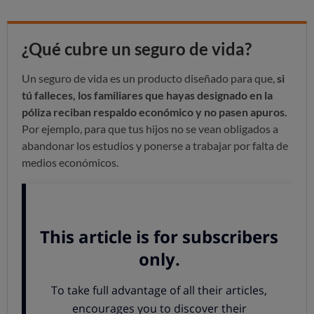
¿Qué cubre un seguro de vida?
Un seguro de vida es un producto diseñado para que,
si
tú falleces, los familiares que hayas designado en la
póliza reciban respaldo económico y no pasen apuros.
Por ejemplo, para que tus hijos no se vean obligados a
abandonar los estudios y ponerse a trabajar por falta de
medios económicos.
Además, suelen incluir o dar la opción de añadir
la
cobertura en caso de que te sobrevenga una
incapacidad permanente absoluta, que te impediría
desempeñar cualquier tipo de trabajo y haría disminuir
tus ingresos y aumentar tus necesidades.
Lo más habitual en este tipo de seguros es que los
asegurados sean los padres y los beneficiarios, los hijos.