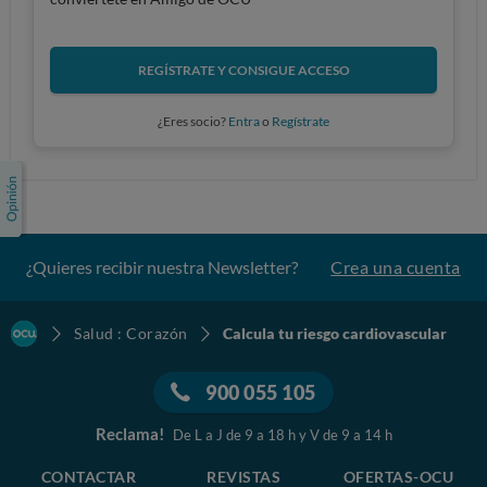
REGÍSTRATE Y CONSIGUE ACCESO
¿Eres socio?
Entra
o
Regístrate
¿Quieres recibir nuestra Newsletter?
Crea una cuenta
Salud : Corazón
Calcula tu riesgo cardiovascular
900 055 105
Reclama!
De L a J de 9 a 18 h y V de 9 a 14 h
CONTACTAR
REVISTAS
OFERTAS-OCU