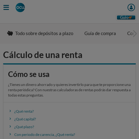
Skip
to
main
Guio
content
Todo sobre depósitos a plazo
Guía de compra
Comp
Cálculo de una renta
Cómo se usa
¿Tienes un dinero ahorrado y quieres invertirlo para que te proporcione una
renta periódica? Con nuestras calculadoras de rentas podrás dar respuesta a
todas estas preguntas.
¿Qué renta?
¿Qué capital?
¿Qué plazo?
Con periodo de carencia, ¿Qué renta?