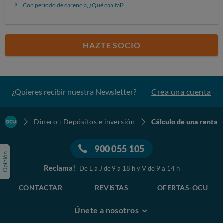
Con periodo de carencia, ¿Qué capital?
HAZTE SOCIO
¿Quieres recibir nuestra Newsletter?
Crea una cuenta
Dinero : Depósitos e inversión
Cálculo de una renta
900 055 105
Reclama!
De L a J de 9 a 18 h y V de 9 a 14 h
CONTACTAR
REVISTAS
OFERTAS-OCU
Únete a nosotros