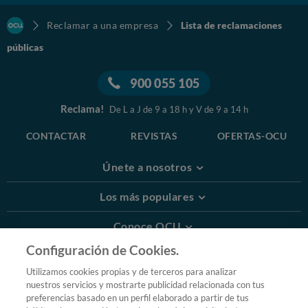
Reclamar a una empresa
Lista de reclamaciones
públicas
900 055 105
Reclama!
De L a J de 9 a 18 h y V de 9 a 14 h
CONTACTAR
REVISTAS
OFERTAS-OCU
Únete a nosotros
Los más populares
Conoce OCU
Configuración de Cookies.
Más Información
Utilizamos cookies propias y de terceros para analizar
nuestros servicios y mostrarte publicidad relacionada con tus
© 2026 OCU
preferencias basado en un perfil elaborado a partir de tus
Condiciones generales de contratación de OCU