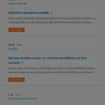
Isabel marbella
Solicitud reembolso pedido
Hola,realice el pedido #isabelmarbella1272 y los productos recividos no
corresponden con las fotos de la web. Solicito el reembolso completo del
pago y una direccion para la devolucion.
EN CURSO
M. R.
Hoy
Nedgia
No han venido a pasar la revisión periódica y no han
avisado
Buenos días. Me avisaron de Nedgia por SMS y sin posibilidad de réplica
que me venían a hacer la inspección periódica el 6/8/2026 a mi domicilio
de 9:00 a 12:00 y tuve que organizar muchas cosas para que hubiese
alguien en mi casa y pagar a una persona para que estuviese, y son las
EN CURSO
13:15 y no ha venido nadie y ni me han llamado. Ésto supone un agravio
y una pérdida de dinero que quiero reclamarles por daño económico
J. A.
Hoy
IBERDROLA CLIENTES