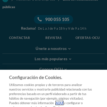
públicas
900 055 105
Reclama!
De L a J de 9 a 18 h y V de 9 a 14 h
CONTACTAR
REVISTAS
OFERTAS-OCU
Únete a nosotros
Los más populares
Conoce OCU
Configuración de Cookies.
Más Información
Utilizamos cookies propias y de terceros para analizar
nuestros servicios y mostrarte publicidad relacionada con tus
© 2026 OCU
preferencias basado en un perfil elaborado a partir de tus
Condiciones generales de contratación de OCU
hábitos de navegación (por ejemplo, páginas visitadas).
Política de privacidad
Puedes obtener más información
AQUÍ
y configurar o