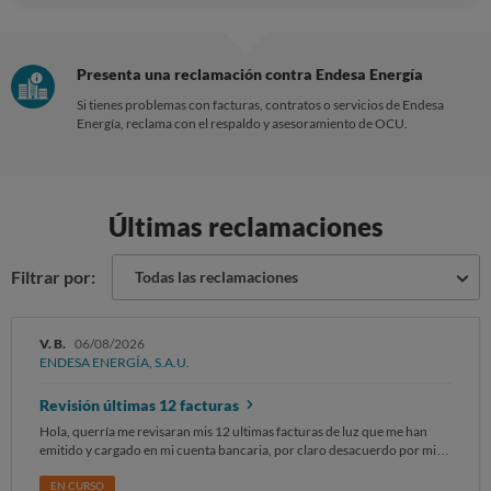
Presenta una reclamación contra Endesa Energía
Si tienes problemas con facturas, contratos o servicios de Endesa
Energía, reclama con el respaldo y asesoramiento de OCU.
Últimas reclamaciones
Filtrar por:
Todas las reclamaciones
V. B.
06/08/2026
ENDESA ENERGÍA, S.A.U.
Revisión últimas 12 facturas
Hola, querría me revisaran mis 12 ultimas facturas de luz que me han
emitido y cargado en mi cuenta bancaria, por claro desacuerdo por mi
parte de los importes cobrados por ustedes en relativo a potencial,
energía consumida, impuestos,descuento bono social etc… Además de
EN CURSO