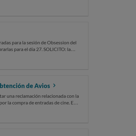
que ser avisado sobre cualquier
radas para la sesión de Obsession del
arlas para el día 27. SOLICITO: la
obtención de Avios
r la compra de entradas de cine. El
5 euros, tal y como se refleja en el
ntroducir mi número de socio de Iberia
forma mostraba un error y no permitía
tanto con letras como sin ellas pero