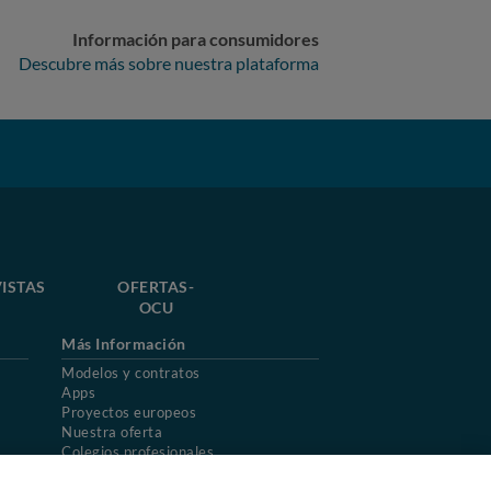
Información para consumidores
Descubre más sobre nuestra plataforma
ISTAS
OFERTAS-
OCU
Más Información
Modelos y contratos
Apps
Proyectos europeos
Nuestra oferta
Colegios profesionales
Mapa del sitio