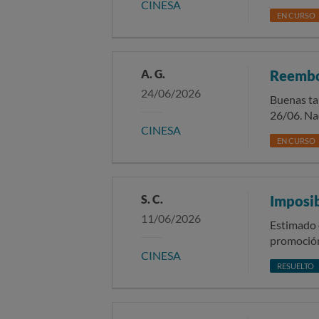
CINESA
contrato. 
EN CURSO
cambio de 
A. G.
Reemb
24/06/2026
Buenas ta
26/06. Na
CINESA
devolución
EN CURSO
S. C.
Imposib
11/06/2026
Estimado equipo de Cinesa: Me pongo en
promoción 
CINESA
pasado dom
RESUELTO
justifica
Club para
completar 
no funcionó. Como consecuencia de esta incidencia técnica, no pude registrar mi número