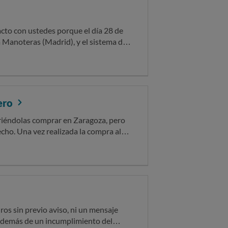
sa Manoteras (Madrid), y el sistema de
torsionado y sin claridad, haciendo
que destrozó la experiencia
 el mismo problema en reseñas
nero
as membranas de los altavoces,
a cobrando el precio de entrada
eriéndolas comprar en Zaragoza, pero
e no podía gestionar mi reclamación y
cho. Una vez realizada la compra al
cine de otra localidad diferente a
ue no se devuelve al haber aceptado
euros.
os sin previo aviso, ni un mensaje
 además de un incumplimiento del