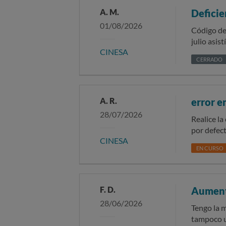
A. M.
Deficie
01/08/2026
Código de la solicitud: 788825 Esti
julio asis
CINESA
sonido tra
CERRADO
los diálog
cinematog
recientes de Google sobre
respuesta. Cabe destacar que acudí en persona al día siguiente a reclamar al gerente del cine, quien recon
A. R.
error e
el sistem
28/07/2026
confirmand
Realice l
premium (
por defec
CINESA
que me darían una respuesta p
comprobar 
EN CURSO
zaragoza. 
las condic
F. D.
Aumento
28/06/2026
Tengo la m
tampoco u