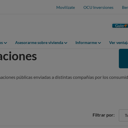
Movilízate
OCU Inversiones
Ben
Guio
os
Asesorarme sobre vivienda
Informarme
Ver venta
aciones
maciones públicas enviadas a distintas compañías por los consumid
Sect
Filtrar por:
Tod