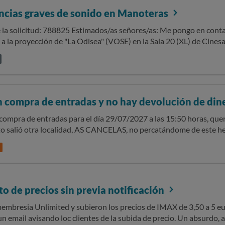
ncias graves de sonido en Manoteras
mados/as señores/as: Me pongo en contacto con ustedes porque el día 28 de
tí a la proyección de "La Odisea" (VOSE) en la Sala 20 (XL) de Cine
s la pantalla presentaba un estado extremadamente deficiente, dis
os ininteligibles y las escenas de acción un ruido insoportable, lo 
ráfica por completo. No fue algo puntual: otros clientes reportan
 esa y otras salas. Envié una reclamación la misma noche y aún no he recibido ninguna
oció que
n compra de entradas y no hay devolución de di
a de sonido estaba averiado y que ya habían procedido a cambiar l
o así que Cinesa era conocedora de la avería y, pese a ello, seguí
a compra de entradas para el día 29/07/2027 a las 15:50 horas, qu
XL) en una sala con el sonido en estado deficiente. Me informó qu
to salió otra localidad, AS CANCELAS, no percatándome de este he
ronto. SOLICITO que se inste a Cinesa a revisar la solicitud y responderme con la
el correo electrónico, observe que dichas entradas eran para otro 
He leído la política de devolución del importe pagado indicando q
mayor brevedad. Sin otro particular, atentamente,
iones en el momento de formalizar la compra. El importe es de 47 
 de precios sin previa notificación
embresia Unlimited y subieron los precios de IMAX de 3,50 a 5 eur
n email avisando loc clientes de la subida de precio. Un absurdo,