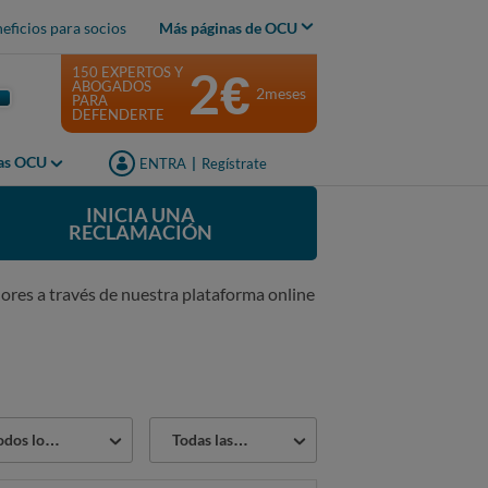
eficios para socios
Más páginas de OCU
2€
150 EXPERTOS Y
ABOGADOS
2meses
PARA
DEFENDERTE
jas OCU
ENTRA
|
Regístrate
INICIA UNA
RECLAMACIÓN
ores a través de nuestra plataforma online
or
Estado
os los sectores
Todas las reclamaciones