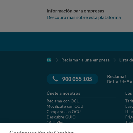
Información para empresas
Descubra más sobre esta plataforma
Reclamar a una empresa
Lista d
Reclama!
900 055 105
De L a J de 9 a
Únete a nosotros
Los
Reclama con OCU
Tari
Movilízate con OCU
Lav
Compara con OCU
Hip
Descubre GUIO
Frig
OCU Plus
Tele
Trabajar en OCU
Col
Configuración de Cookies.