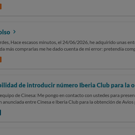
En los términos del contrato pone claramente que el cliente tiene 
tarifas y no fue así.
olso
rdes, Hace escasos minutos, el 24/06/2026, he adquirido unas ent
da más comprarlas me he dado cuenta de mi error: pretendía compr
 del importe de las entradas.
ilidad de introducir número Iberia Club para la 
 contacto con ustedes para presentar una reclamación relacionada con la
anunciada entre Cinesa e Iberia Club para la obtención de Avios po
ingo realicé la compra de cinco entradas por un importe total de 4
nte de compra que adjunto. Durante el proceso de compra intenté i
 beneficiarme de la acumulación de Avios anunciada, pero la plata
la vinculación de mi cuenta. Intenté además introducir el número 
 de socio ni obtener los