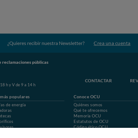
¿Quieres recibir nuestra Newsletter?
Crea una cuenta
e reclamaciones públicas
CONTACTAR
REV
 18 h y V de 9 a 14 h
 más populares
Conoce OCU
fas de energía
Quiénes somos
adoras
Qué te ofrecemos
otecas
Memoria OCU
oríficos
Estatutos de OCU
visores
Código ético OCU
chones
Preguntas frecuentes