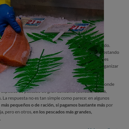
erencia es mínima
 en bandeja?
a pescadería tradicional por pescado limpio y envasado.
nsformación y otras cadenas como Lidl llevan años apostando
sumidor, el cambio promete rapidez, comodidad y raciones
mercado, supone una forma de simplificar la tienda y organizar
aga más por comprar pescado en bandeja?
OCU responde
 especies de pescado de gran consumo (dorada, lubina,
. La respuesta no es tan simple como parece: en algunos
 más pequeños o de ración, sí pagamos bastante más
por
a, pero en otros,
en los pescados más grandes,
.