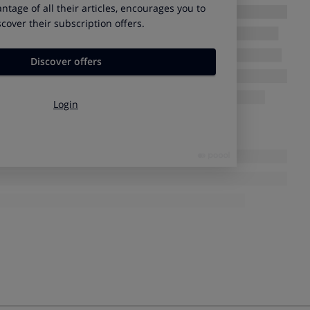
producto, y muchos consumidores lo ven como
un gran
la pieza, ajustar la cantidad y pedir un corte concreto. Y se
observando los ojos, agallas, piel u olor de los pescados
esas señales desaparecen. El consumidor depende más del
de frío se haya mantenido correctamente.