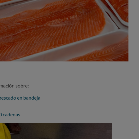
rmación sobre:
pescado en bandeja
0 cadenas
didad sí se paga