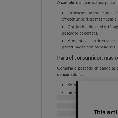
A cambio,
desaparece una parte im
La pescadería tradicional p
ofrecer un surtido más flexible 
Con las bandejas, el catálog
pescados concretas.
Aumenta el uso de envases,
preocupados por los residuos.
Para el consumidor: más 
Comprar el pescado en bandejas 
consumidores:
Se evita la espera, no hay qu
Se reduce la manipulación en
cocinar. Además, contiene mejor
información clara sobre fecha, 
Este formato encaja bien c