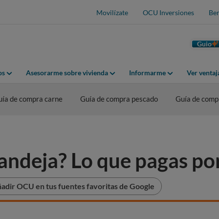
Movilízate
OCU Inversiones
Ben
Guio
os
Asesorarme sobre vivienda
Informarme
Ver venta
uía de compra carne
Guía de compra pescado
Guía de comp
andeja? Lo que pagas po
adir OCU en tus fuentes favoritas de Google