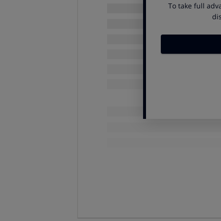
forma rápida.
Pero se pierde control sobre el 
inconveniente:
La pescadería permite elegir 
puede valorar mejor la frescura 
enteros expuestos.
En una bandeja, muchas de 
etiquetado y de que la cadena 