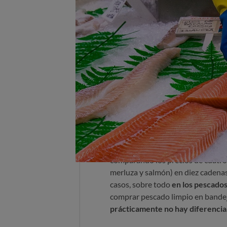
En merluza y salmón, la dif
¿Cuándo compensa comprar
Cada vez más cadenas sustituyen l
Mercadona ya ha iniciado esa tra
por el libre servicio. Para el con
listas para cocinar. Para el super
mejor el trabajo.
Pero la gran duda sigue ahí:
¿se p
comparando los precios de cuatro
merluza y salmón) en diez cadenas
casos, sobre todo
en los pescados
comprar pescado limpio en bandej
prácticamente no hay diferencia