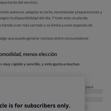
portante del servicio:
ermite asesorar, adaptar el corte, recomendar preparaciones y
según la disponibilidad del día. Y todo esto se pierde.
o tiende a ser más cerrado y se limita a unas especies de
 algo que puede generar rechazo entre consumidores
comodidad, menos elección
es
muy rápido y sencillo, y esto gusta a muchos
e hacer cola.
 casa. El pescado viene limpio, en porciones y listo para
 los líquidos, genera menos olores y suele incluir
lote y conservación.
on hogares pequeños y con quienes buscan hacer la compra de