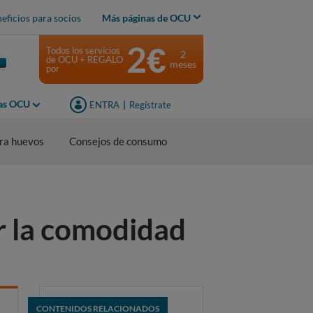
eficios para socios
Más páginas de OCU
2€
Todos los servicios
2
de OCU + REGALO
meses
por
jas OCU
ENTRA
|
Regístrate
ra huevos
Consejos de consumo
r la comodidad
CONTENIDOS RELACIONADOS