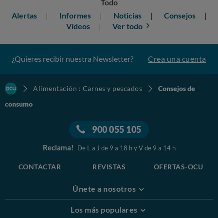
Todo
Alertas
Informes
Noticias
Consejos
Vídeos
Ver todo
¿Quieres recibir nuestra Newsletter?
Crea una cuenta
Alimentación : Carnes y pescados
Consejos de
consumo
900 055 105
Reclama!
De L a J de 9 a 18 h y V de 9 a 14 h
CONTACTAR
REVISTAS
OFERTAS-OCU
Únete a nosotros
Los más populares