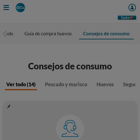
Guio
escado
Guía de compra huevos
Consejos de consumo
Consejos de consumo
Ver todo (14)
Pescado y marisco
Huevos
Seguri