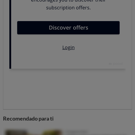
transmisión del VIH
. En el caso de otras infecciones en
las que la transmisión ocurre por contacto directo entre
la piel y las mucosas (como el virus del papiloma
humano, el herpes genital o el molusco contagioso) la
protección que ofrece es solo parcial, pero aun así es
recomendable su uso.
2. El virus del papiloma humano (VPH) es la ITS más
extendida.
Se estima que tres de cada cuatro personas
pueden haber sido infectadas. Y aunque la gran mayoría
no presente nunca síntoma alguno, puede dar lugar a los
condilomas o verrugas genitales y a lesiones
precancerosas, sobre todo de cáncer de cuello del útero.
La vacuna contra el VPH en adolescentes
es una forma
de combatir la infección
, aunque a día de hoy sigue
siendo necesario, en el caso de las mujeres, realizar
controles ginecológicos periódicos.
Recomendado para ti
3. La fidelidad no garantiza seguridad absoluta.
En el
caso de las parejas, si de ITS hablamos, solo existen