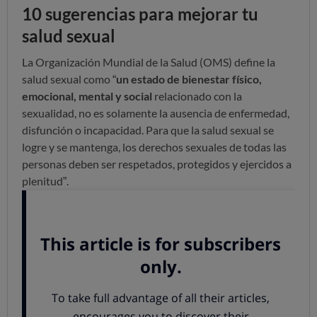
10 sugerencias para mejorar tu
salud sexual
La Organización Mundial de la Salud (OMS) define la
salud sexual como “
un estado de bienestar físico,
emocional, mental y social
relacionado con la
sexualidad, no es solamente la ausencia de enfermedad,
disfunción o incapacidad. Para que la salud sexual se
logre y se mantenga, los derechos sexuales de todas las
personas deben ser respetados, protegidos y ejercidos a
plenitud”.
Esta es la teoría, para llevarla a la práctica te animamos a
revisar los siguientes
aspectos para gozar de una buena
salud sexual
:
1. No descuides las medidas de prevención contra
infecciones de transmisión sexual (ITS).
El uso
de
preservativo
es indiscutiblemente eficaz para evitar la