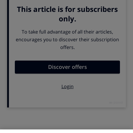
Anticonceptivos: pros y contras
Métodos químicos, anticonceptivos de barrera,
dispositivos intrauterinos... hay distintas posibilidades:
cada mujer, de acuerdo con su médico, puede escoger la
opción que mejor se ajuste a sus circunstancias, para
prevenir embarazos no deseados y evitar ETS.
SISTEMAS ANTICONCEPTIVOS
El embarazo
Desde el momento en que una mujer tiene la menstruación, su
organismo está preparado para tener un hijo. De hecho, el