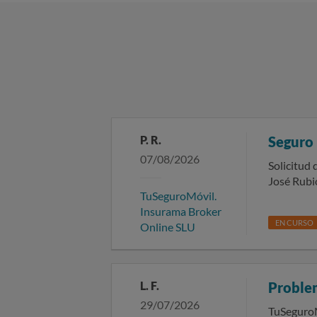
P. R.
Seguro
07/08/2026
Solicitud d
José Rubio
TuSeguroMóvil.
servicio o
Insurama Broker
Les infor
EN CURSO
Online SLU
recibido c
para la formalización del cit
esta reclamación en
1262 del C
L. F.
Proble
ausencia de
29/07/2026
formalizac
TuSeguroMóvil. Insurama