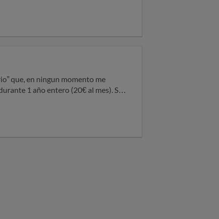
orio” que, en ningun momento me
rante 1 año entero (20€ al mes). Sin
e la opción de firmar contrato (cosa