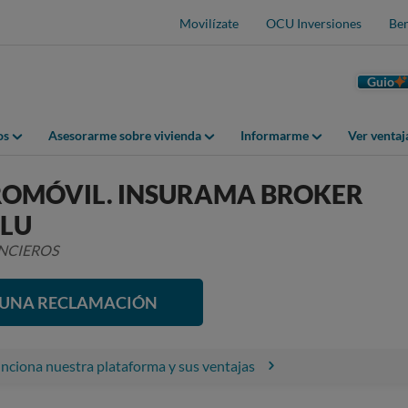
Movilízate
OCU Inversiones
Ben
Guio
os
Asesorarme sobre vivienda
Informarme
Ver venta
OMÓVIL. INSURAMA BROKER
SLU
ANCIEROS
R UNA RECLAMACIÓN
ciona nuestra plataforma y sus ventajas