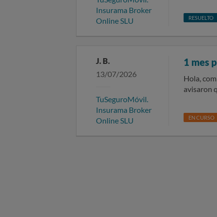
Insurama Broker
soluciona
RESUELTO
Online SLU
J. B.
1 mes p
13/07/2026
Hola, com
avisaron q
TuSeguroMóvil.
firmar nad
Insurama Broker
que en ningun mo
EN CURSO
Online SLU