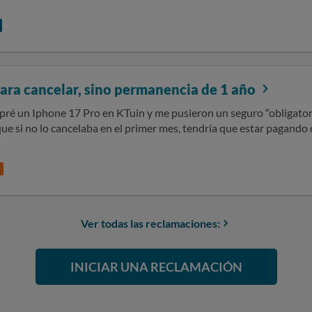
n nada gracias!!
ara cancelar, sino permanencia de 1 año
pré un Iphone 17 Pro en KTuin y me pusieron un seguro “obligat
ue si no lo cancelaba en el primer mes, tendría que estar pagando du
a, entro a la app de Insurama para poner una reclamación y me sal
mento he firmado y me han estado cobrando). Este seguro no me dieron opción a no ponerlo al
comprar el teléfono. Quiero cancelarlo y obtener un reembolso.
Ver todas las reclamaciones:
INICIAR UNA RECLAMACIÓN