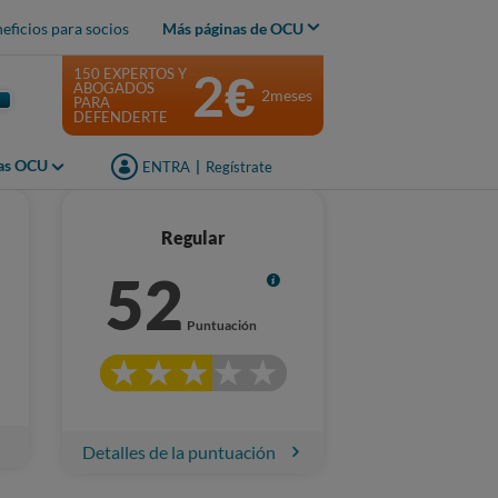
eficios para socios
Más páginas de OCU
2€
150 EXPERTOS Y
ABOGADOS
2meses
PARA
DEFENDERTE
jas OCU
ENTRA
|
Regístrate
Regular
52
Info
Puntuación
Detalles de la puntuación