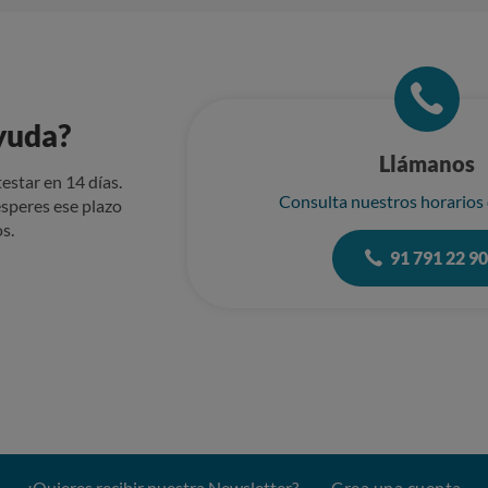
yuda?
Llámanos
estar en 14 días.
Consulta nuestros horarios
speres ese plazo
s.
91 791 22 9
¿Quieres recibir nuestra Newsletter?
Crea una cuenta