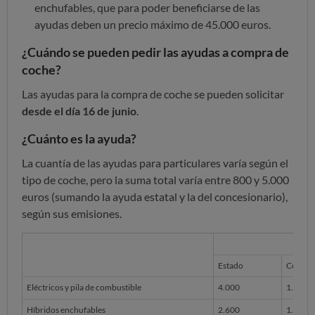
enchufables, que para poder beneficiarse de las
ayudas deben un precio máximo de 45.000 euros.
¿Cuándo se pueden pedir las ayudas a compra de
coche?
Las ayudas para la compra de coche se pueden solicitar
desde el día 16 de junio
.
¿Cuánto es la ayuda?
La cuantía de las ayudas para particulares varía según el
tipo de coche, pero la suma total varía entre 800 y 5.000
euros (sumando la ayuda estatal y la del concesionario),
según sus emisiones.
Estado
Conces
Eléctricos y pila de combustible
4.000
1.000
Híbridos enchufables
2.600
1.000