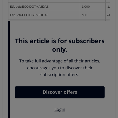
Etiqueta ECO DGT y A IDAE
1.000
1.000
Etiqueta ECO DGT y B IDAE
600
600
Etiqueta C DGT y A IDAE
800
800
Etiqueta C DGT y B IDAE
400
400
Estas cantidades
pueden aumentar en 500 euros más
si:
El coche que se lleva al desguace tiene más de 20
años.
Si se compra un vehículo de movilidad reducida.
Si los ingresos mensuales del hogar son menos de
1.500 euros.
La clave está en la etiqueta
La cuantía de las ayudas depende de la etiqueta del
vehículo que se vaya a sustituir y de sus emisiones.