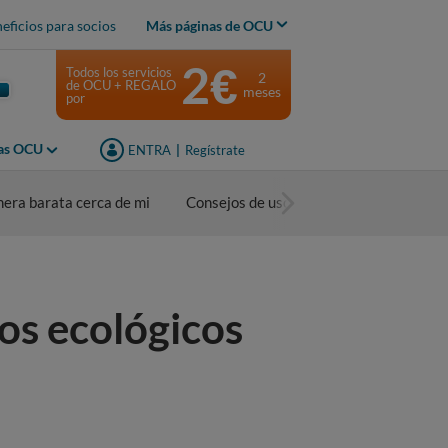
eficios para socios
Más páginas de OCU
2€
Todos los servicios
2
de OCU + REGALO
meses
por
jas OCU
ENTRA
|
Regístrate
nera barata cerca de mi
Consejos de uso
os ecológicos