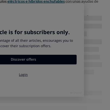
ulos
eléctricos e híbridos enchufables
con unas ayudas de
utomóvil deberán
entregar un coche de más de 10 años
para
tomóviles de
GLP
y gas natural
no serán subvencionados,
que usen estos combustibles. Además, los
concesionarios
ínimo 1.000 euros
en el precio,
excepto
para
cuadriciclos y
n:
Autonomía
Límite precio vehículo
Ayuda
-
Sín límite
5.500 euros
Entre 12 y 32
40.000 euros
1.300 euros
Entre 32 y 72
40.000 euros
2.600 euros
Más de 72
40.000 euros
5.500 euros