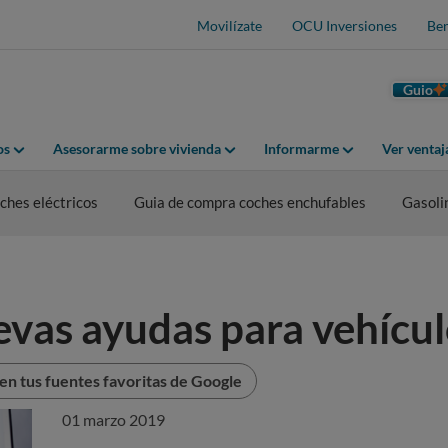
Movilízate
OCU Inversiones
Ben
Guio
os
Asesorarme sobre vivienda
Informarme
Ver venta
hes eléctricos
Guia de compra coches enchufables
Gasoli
vas ayudas para vehícul
n tus fuentes favoritas de Google
01 marzo 2019