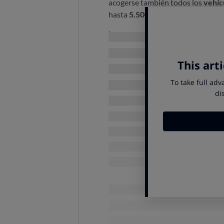
acogerse también todos los
vehíc
hasta
5.500 euros
.
Las personas que adquieran un a
achatarrar. En esta ocasión, los
au
aunque sí los vehículos pesados 
deberán hacer un
descuento de m
motocicletas
.
Las
cuantías
para
automóviles
so
Motor
Pila combustible
Eléctricos e híbridos enchufables
Eléctricos e híbridos enchufables
Eléctricos e híbridos enchufables