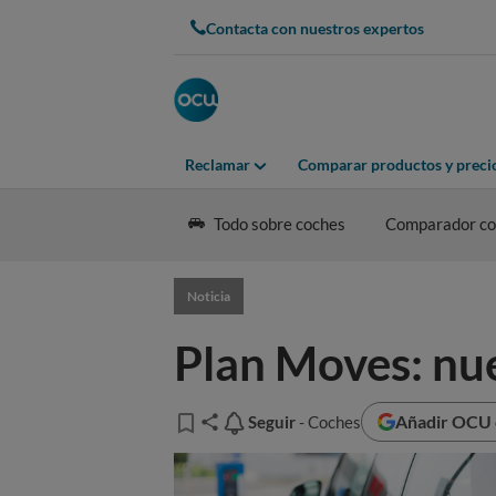
Contacta con nuestros expertos
Reclamar
Comparar productos y preci
Todo sobre coches
Comparador coc
Noticia
Plan Moves: nue
Añadir OCU e
Seguir
Seguir
- Coches