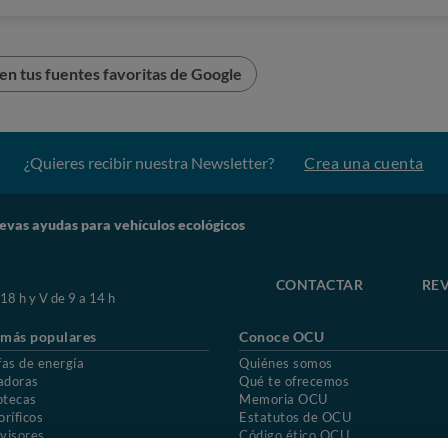
n tus fuentes favoritas de Google
¿Quieres recibir nuestra Newsletter?
Crea una cuenta
evas ayudas para vehículos ecológicos
CONTACTAR
REV
 18 h y V de 9 a 14 h
 más populares
Conoce OCU
fas de energía
Quiénes somos
adoras
Qué te ofrecemos
otecas
Memoria OCU
oríficos
Estatutos de OCU
visores
Código ético OCU