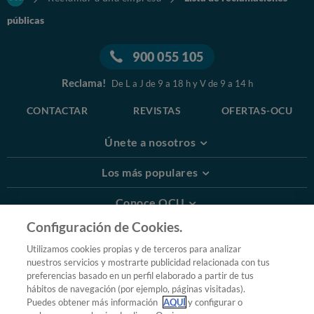
públicas
900 055 105
Reclama!
De L a J de 9 a 18 h y V de 9 a 14 h
CONTACTAR
REVISTAS
OFERTAS-OCU
Únete a nosotros
Los más populares
Conoce OCU
Configuración de Cookies.
Más Información
Utilizamos cookies propias y de terceros para analizar
nuestros servicios y mostrarte publicidad relacionada con tus
© 2026 OCU
preferencias basado en un perfil elaborado a partir de tus
Condiciones generales de contratación de OCU
hábitos de navegación (por ejemplo, páginas visitadas).
Política de privacidad
Puedes obtener más información
AQUÍ
y configurar o