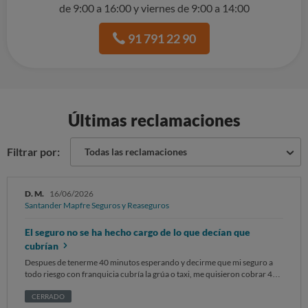
de 9:00 a 16:00 y viernes de 9:00 a 14:00
91 791 22 90
Últimas reclamaciones
Filtrar por:
Todas las reclamaciones
D. M.
16/06/2026
Santander Mapfre Seguros y Reaseguros
El seguro no se ha hecho cargo de lo que decían que
cubrían
Despues de tenerme 40 minutos esperando y decirme que mi seguro a
todo riesgo con franquicia cubría la grúa o taxi, me quisieron cobrar 400
euros por la grúa . Y se negaron a darme el servicio.
CERRADO