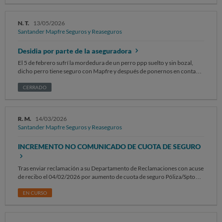
N. T.
13/05/2026
Santander Mapfre Seguros y Reaseguros
Desidia por parte de la aseguradora
El 5 de febrero sufrí la mordedura de un perro ppp suelto y sin bozal,
dicho perro tiene seguro con Mapfre y después de ponernos en contacto
con la dueña se abrió expediente con dicha aseguradora, esta última
jamás se puso en contacto con nosotros ni me pidió la documentación.
CERRADO
Todo fue gracias a mis pesquisas personales y a día de hoy, casi tres meses
más tarde sigo sin recibir ningún tipo de comunicación dándome la
oferta
por la responsabilidad civil, cuando el 9 de abril se me comunicó a
R. M.
14/03/2026
través de la red social X que ya tenía asignado perito.
Santander Mapfre Seguros y Reaseguros
INCREMENTO NO COMUNICADO DE CUOTA DE SEGURO
Tras enviar reclamación a su Departamento de Reclamaciones con acuse
de recibo el 04/02/2026 por aumento de cuota de seguro Póliza/Spto
2002100025264 / 008 (de 290 eur a 440,92) sin aviso previo y hasta hoy
14/03/2026 sin respuesta envio reclamacion a la Dirección General de
EN CURSO
Seguros y Fondos de Pensiones para su resolución y devolución del
exceso de cuota no comunicado