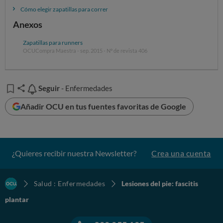
Cómo elegir zapatillas para correr
Sólo habrá que recurrir a
cirugía
en una minoría de casos.
Anexos
Zapatillas para runners
OCUCompra Maestra - sep. 2015 - Nº de revista 406
Seguir
Seguir
- Enfermedades
Añadir OCU en tus fuentes favoritas de Google
¿Quieres recibir nuestra Newsletter?
Crea una cuenta
Salud : Enfermedades
Lesiones del pie: fascitis
plantar