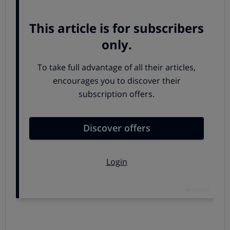
individuos que presentan espolón calcáneo y no sufren
ningún dolor. Por ello, es habitual emplear el término
fascitis plantar
para referirse al
síndrome de dolor que
se produce en la cara plantar del talón,
independientemente de la presencia o no de espolón
calcáneo
.
Síntomas y causas de la fascitis
plantar
El cuadro sintomático de la fascitis plantar consiste
en
dolor de talón, concentrándose en su cara inferior
(o
cara plantar). Por norma general, suele ser
más intenso
por la mañana
debido a la inactividad nocturna e ir
disminuyendo conforme transcurre el día.
Esta lesión puede localizarse explorando con la punta
del dedo y aumenta claramente al presionar sobre el
punto doloroso. En aquellos casos en los que la fascitis